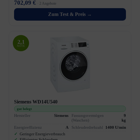
702,09 €
· 2 Angebote
Zum Test & Preis →
2,1
NOTE
Siemens WD14U540
gut belegt
Hersteller
Siemens
Fassungsvermögen
9
(Waschen)
kg
Energieeffizienz
A
Schleuderdrehzahl
1400 U/min
Geringer Energieverbrauch
Effizientes Schleudern