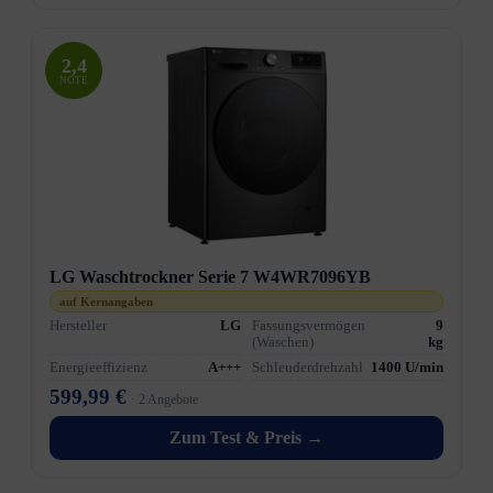
2,4
NOTE
LG Waschtrockner Serie 7 W4WR7096YB
auf Kernangaben
Hersteller
LG
Fassungsvermögen
9
(Waschen)
kg
Energieeffizienz
A+++
Schleuderdrehzahl
1400 U/min
599,99 €
· 2 Angebote
Zum Test & Preis →