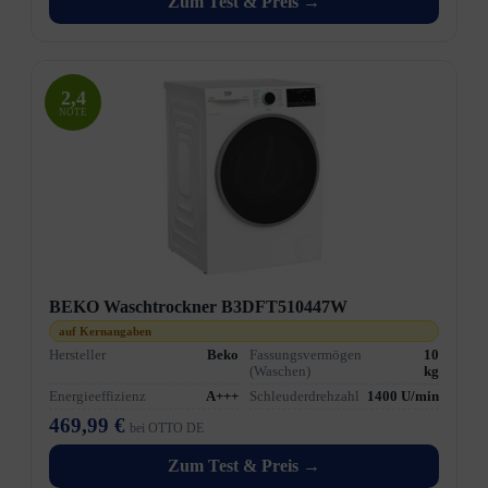
Zum Test & Preis →
2,4
NOTE
BEKO Waschtrockner B3DFT510447W
auf Kernangaben
Hersteller
Beko
Fassungsvermögen
10
(Waschen)
kg
Energieeffizienz
A+++
Schleuderdrehzahl
1400 U/min
469,99 €
bei OTTO DE
Zum Test & Preis →