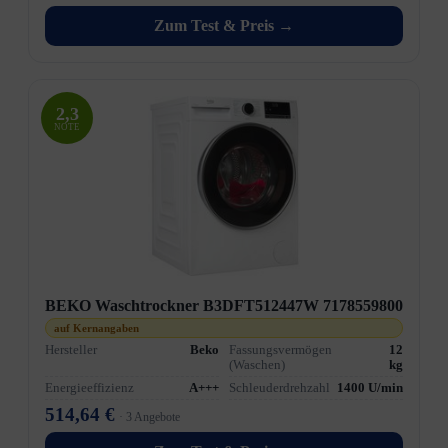
Zum Test & Preis →
2,3
NOTE
BEKO Waschtrockner B3DFT512447W 7178559800
auf Kernangaben
Hersteller
Beko
Fassungsvermögen
12
(Waschen)
kg
Energieeffizienz
A+++
Schleuderdrehzahl
1400 U/min
514,64 €
· 3 Angebote