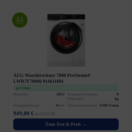
2,5
NOTE
AEG Waschtrockner 7000 ProSteam®
LWR7F70690 914611601
gut belegt
Hersteller
AEG
Fassungsvermögen
9
(Waschen)
kg
Energieeffizienz
A+++
Schleuderdrehzahl
1500 U/min
949,00 €
bei OTTO DE
Zum Test & Preis →