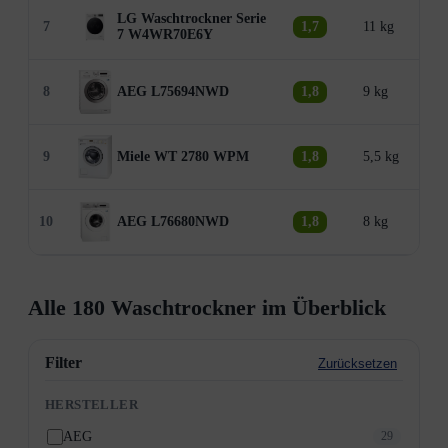
LG Waschtrockner Serie
7
1,7
11 kg
7 W4WR70E6Y
8
AEG L75694NWD
1,8
9 kg
9
Miele WT 2780 WPM
1,8
5,5 kg
10
AEG L76680NWD
1,8
8 kg
Alle 180 Waschtrockner im Überblick
Filter
Zurücksetzen
HERSTELLER
AEG
29