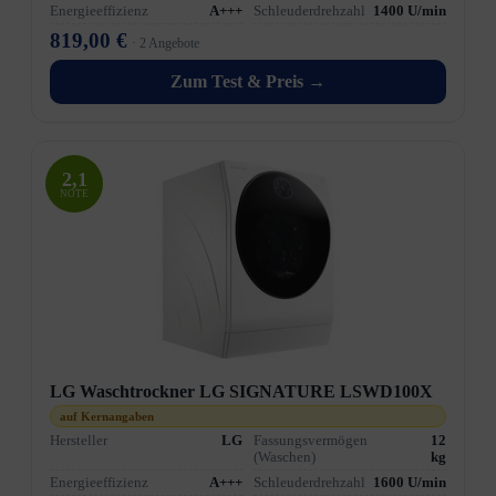
Energieeffizienz
A+++
Schleuderdrehzahl
1400 U/min
819,00 €
· 2 Angebote
Zum Test & Preis →
2,1
NOTE
LG Waschtrockner LG SIGNATURE LSWD100X
auf Kernangaben
Hersteller
LG
Fassungsvermögen
12
(Waschen)
kg
Energieeffizienz
A+++
Schleuderdrehzahl
1600 U/min