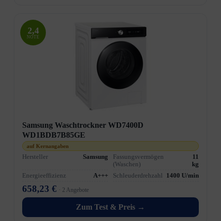
2,4
NOTE
Samsung Waschtrockner WD7400D
WD1BDB7B85GE
auf Kernangaben
Hersteller
Samsung
Fassungsvermögen
11
(Waschen)
kg
Energieeffizienz
A+++
Schleuderdrehzahl
1400 U/min
658,23 €
· 2 Angebote
Zum Test & Preis →