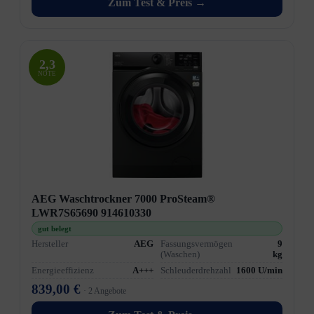
Zum Test & Preis →
2,3
NOTE
AEG Waschtrockner 7000 ProSteam®
LWR7S65690 914610330
gut belegt
Hersteller
AEG
Fassungsvermögen
9
(Waschen)
kg
Energieeffizienz
A+++
Schleuderdrehzahl
1600 U/min
839,00 €
· 2 Angebote