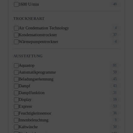
1600 U/min
40
TROCKNERART
Air Condensation Technology
4
Kondensationstrockner
37
Wärmepumpentrockner
4
AUSSTATTUNG
Aquastop
91
Automatikprogramme
59
Beladungserkennung
45
Dampf
43
Dampffunktion
31
Display
16
Express
53
Feuchtigkeitssensor
36
Innenbeleuchtung
6
Kaltwäsche
50