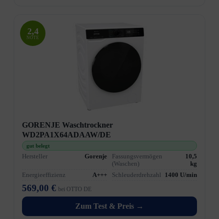
2,4
NOTE
GORENJE Waschtrockner
WD2PA1X64ADAAW/DE
gut belegt
Hersteller
Gorenje
Fassungsvermögen
10,5
(Waschen)
kg
Energieeffizienz
A+++
Schleuderdrehzahl
1400 U/min
569,00 €
bei OTTO DE
Zum Test & Preis →