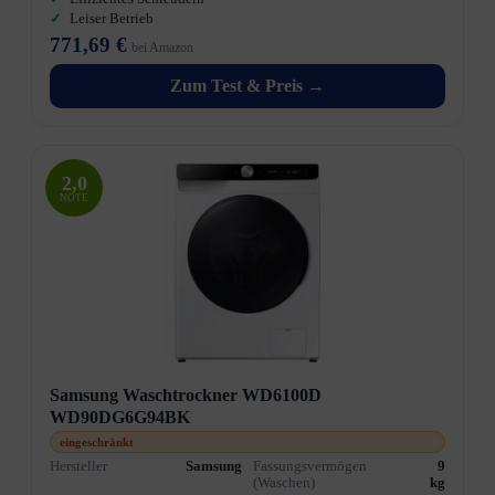
Leiser Betrieb
771,69 €
bei Amazon
Zum Test & Preis →
2,0
NOTE
Samsung Waschtrockner WD6100D
WD90DG6G94BK
eingeschränkt
Hersteller
Samsung
Fassungsvermögen
9
(Waschen)
kg