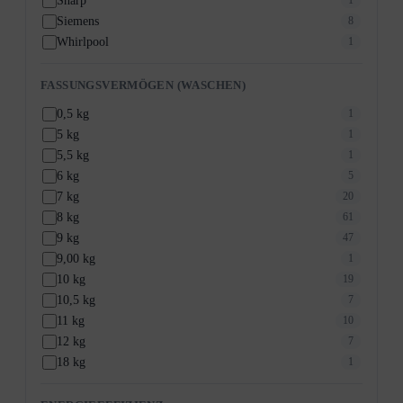
Sharp
1
Siemens
8
Whirlpool
1
FASSUNGSVERMÖGEN (WASCHEN)
0,5 kg
1
5 kg
1
5,5 kg
1
6 kg
5
7 kg
20
8 kg
61
9 kg
47
9,00 kg
1
10 kg
19
10,5 kg
7
11 kg
10
12 kg
7
18 kg
1