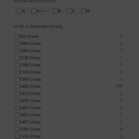
ENERGIEEFFIZIENZ
A
A+++
B
C
D
SCHLEUDERDREHZAHL
859 U/min
1
1000 U/min
1
1200 U/min
7
1230 U/min
1
1300 U/min
3
1310 U/min
1
1360 U/min
1
1400 U/min
106
1433 U/min
1
1439 U/min
1
1463 U/min
1
1493 U/min
1
1497 U/min
1
1500 U/min
8
1550 U/min
2