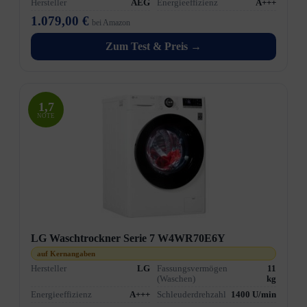
Hersteller
AEG
Energieeffizienz
A+++
1.079,00 €
bei Amazon
Zum Test & Preis →
1,7
NOTE
LG Waschtrockner Serie 7 W4WR70E6Y
auf Kernangaben
Hersteller
LG
Fassungsvermögen
11
(Waschen)
kg
Energieeffizienz
A+++
Schleuderdrehzahl
1400 U/min