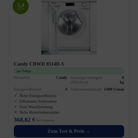
2,4
NOTE
Candy CBWD 8514D-S
gut belegt
Hersteller
Candy
Fassungsvermögen
8
(Waschen)
kg
Energieeffizienz
A
Schleuderdrehzahl
1400 U/min
Hohe Energieeffizienz
Effizientes Schleudern
Gute Waschleistung
Hohe Betriebslautstärke
368,02 €
bei Amazon
Zum Test & Preis →