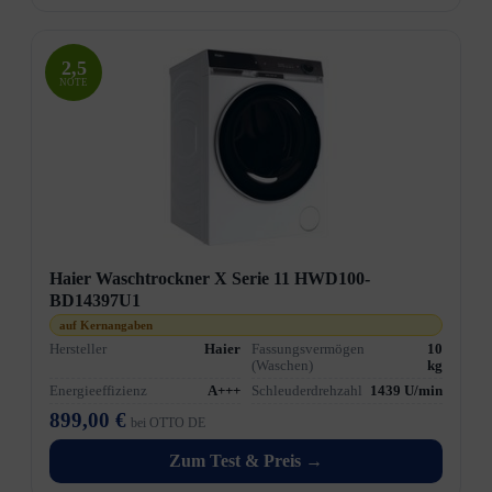
2,5
NOTE
Haier Waschtrockner X Serie 11 HWD100-
BD14397U1
auf Kernangaben
Hersteller
Haier
Fassungsvermögen
10
(Waschen)
kg
Energieeffizienz
A+++
Schleuderdrehzahl
1439 U/min
899,00 €
bei OTTO DE
Zum Test & Preis →