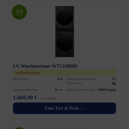
2,4
NOTE
LG Waschtrockner WT1210BBF
auf Kernangaben
Hersteller
LG
Fassungsvermögen
12
(Waschen)
kg
Energieeffizienz
A+++
Schleuderdrehzahl
1400 U/min
1.669,00 €
· 2 Angebote
Zum Test & Preis →