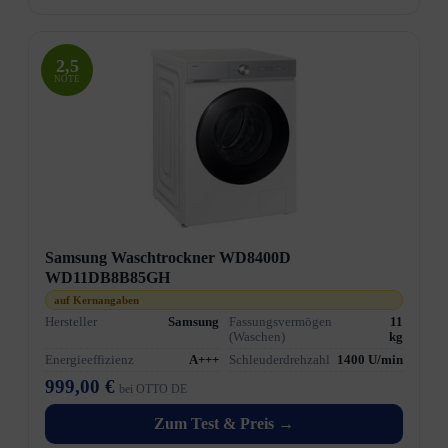
2,5
NOTE
Samsung Waschtrockner WD8400D
WD11DB8B85GH
auf Kernangaben
Hersteller
Samsung
Fassungsvermögen
11
(Waschen)
kg
Energieeffizienz
A+++
Schleuderdrehzahl
1400 U/min
999,00 €
bei OTTO DE
Zum Test & Preis →