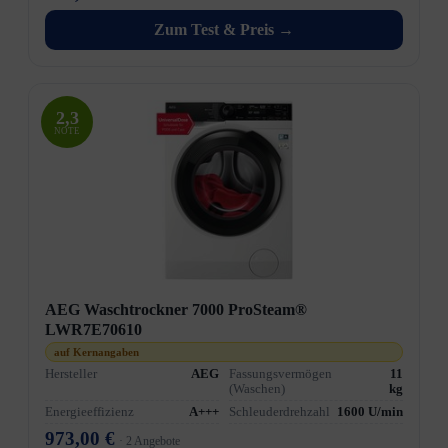
Zum Test & Preis →
2,3
NOTE
AEG Waschtrockner 7000 ProSteam®
LWR7E70610
auf Kernangaben
Hersteller
AEG
Fassungsvermögen
11
(Waschen)
kg
Energieeffizienz
A+++
Schleuderdrehzahl
1600 U/min
973,00 €
· 2 Angebote