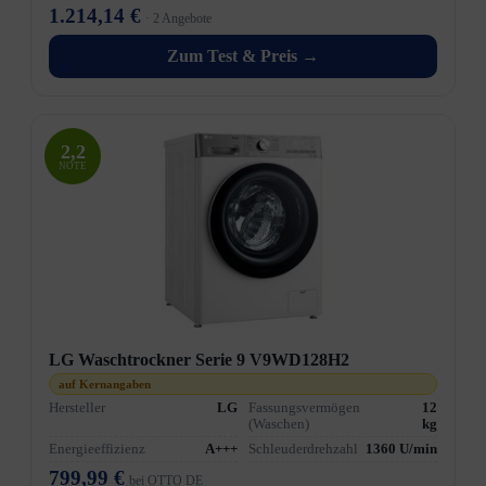
1.214,14 €
· 2 Angebote
Zum Test & Preis →
2,2
NOTE
LG Waschtrockner Serie 9 V9WD128H2
auf Kernangaben
Hersteller
LG
Fassungsvermögen
12
(Waschen)
kg
Energieeffizienz
A+++
Schleuderdrehzahl
1360 U/min
799,99 €
bei OTTO DE