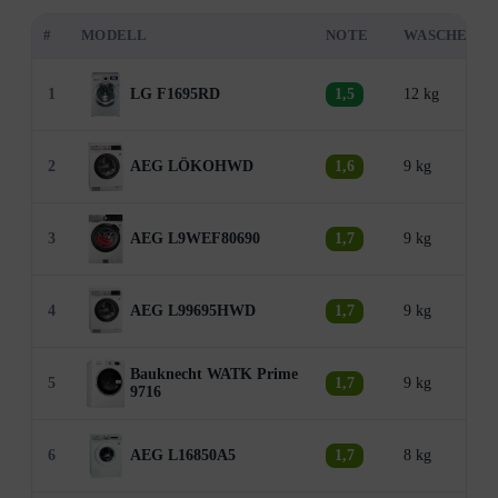
#
MODELL
NOTE
WASCHEN
1
LG F1695RD
1,5
12 kg
2
AEG LÖKOHWD
1,6
9 kg
3
AEG L9WEF80690
1,7
9 kg
4
AEG L99695HWD
1,7
9 kg
Bauknecht WATK Prime
5
1,7
9 kg
9716
6
AEG L16850A5
1,7
8 kg