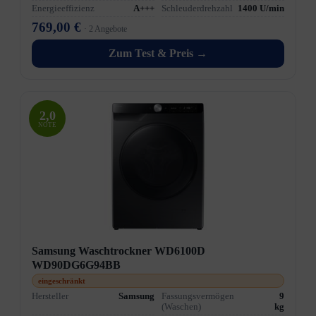
Energieeffizienz
A+++
Schleuderdrehzahl
1400 U/min
769,00 €
· 2 Angebote
Zum Test & Preis →
2,0
NOTE
Samsung Waschtrockner WD6100D
WD90DG6G94BB
eingeschränkt
Hersteller
Samsung
Fassungsvermögen
9
(Waschen)
kg