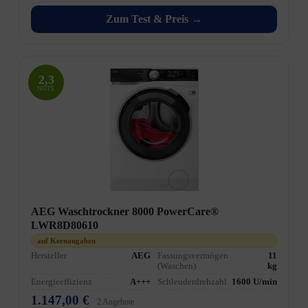
Zum Test & Preis →
2,3
NOTE
AEG Waschtrockner 8000 PowerCare®
LWR8D80610
auf Kernangaben
Hersteller
AEG
Fassungsvermögen
11
(Waschen)
kg
Energieeffizienz
A+++
Schleuderdrehzahl
1600 U/min
1.147,00 €
· 2 Angebote