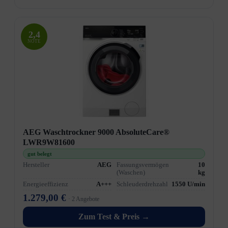
2,4
NOTE
AEG Waschtrockner 9000 AbsoluteCare®
LWR9W81600
gut belegt
Hersteller
AEG
Fassungsvermögen
10
(Waschen)
kg
Energieeffizienz
A+++
Schleuderdrehzahl
1550 U/min
1.279,00 €
· 2 Angebote
Zum Test & Preis →