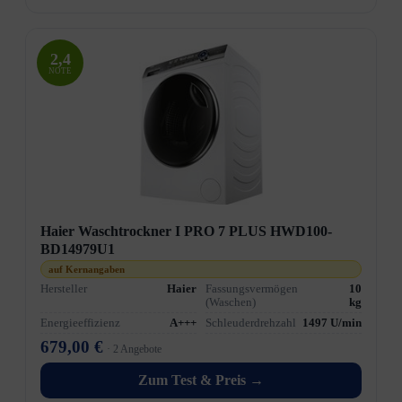
2,4
NOTE
Haier Waschtrockner I PRO 7 PLUS HWD100-
BD14979U1
auf Kernangaben
Hersteller
Haier
Fassungsvermögen
10
(Waschen)
kg
Energieeffizienz
A+++
Schleuderdrehzahl
1497 U/min
679,00 €
· 2 Angebote
Zum Test & Preis →