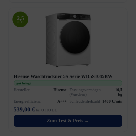
2,5
NOTE
Hisense Waschtrockner 5S Serie WD5S1045BW
gut belegt
Hersteller
Hisense
Fassungsvermögen
10,5
(Waschen)
kg
Energieeffizienz
A+++
Schleuderdrehzahl
1400 U/min
539,00 €
bei OTTO DE
Zum Test & Preis →