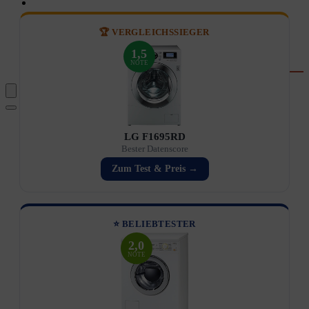
Garten
Rechner & Tools
Waschtrockner-Stromkosten
🏆 VERGLEICHSSIEGER
Kaffee-Kosten
Wassersprudler
1,5
Fernseher-Größe
NOTE
LG F1695RD
Bester Datenscore
Zum Test & Preis →
⭐ BELIEBTESTER
2,0
NOTE