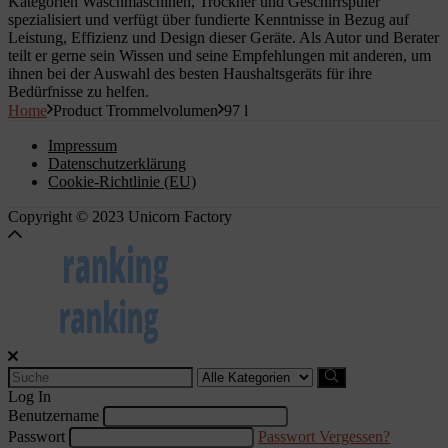
Kategorien Waschmaschinen, Trockner und Geschirrspüler
spezialisiert und verfügt über fundierte Kenntnisse in Bezug auf
Leistung, Effizienz und Design dieser Geräte. Als Autor und Berater
teilt er gerne sein Wissen und seine Empfehlungen mit anderen, um
ihnen bei der Auswahl des besten Haushaltsgeräts für ihre
Bedürfnisse zu helfen.
Home
Product Trommelvolumen
97 l
Impressum
Datenschutzerklärung
Cookie-Richtlinie (EU)
Copyright © 2023 Unicorn Factory
Search
for:
Log In
Benutzername
Passwort
Passwort Vergessen?