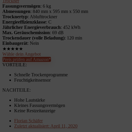
Trockner
Fassungsvermögen
: 6 kg
Abmessungen
: 840 mm x 595 mm x 550 mm
Trocknertyp
: Ablufttrockner
Energieeffizienzklasse
: C
Jährlicher Energieverbrauch
: 452 kWh
Max. Geräuschemission
: 69 dB
Trockendauer (volle Beladung)
: 120 min
Einbaugerät
: Nein
★
★
★
★
★
Wähle dein Angebot
Preis prüfen auf Amazon*
VORTEILE:
Schnelle Trockenprogramme
Feuchtigkeitssensor
NACHTEILE:
Hohe Lautstärke
Kleines Fassungsvermögen
Keine Restzeitanzeige
Florian Schäfer
Zuletzt aktualisiert:
April 11, 2020