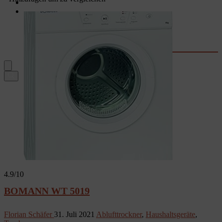
Garten
Rechner & Tools
Waschtrockner-Stromkosten
Kaffee-Kosten
Wassersprudler
Fernseher-Größe
4.9
/10
BOMANN WT 5019
Florian Schäfer
31. Juli 2021
Ablufttrockner
,
Haushaltsgeräte
,