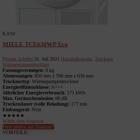
8.3
/10
MIELE TCE630WP Eco
Florian Schäfer
31. Juli 2021
Haushaltsgeräte
,
Trockner
,
Wärmepumpentrockner
Fassungsvermögen
: 8 kg
Abmessungen
: 850 mm x 596 mm x 636 mm
Trocknertyp
: Wärmepumpentrockner
Energieeffizienzklasse
: A+++
Jährlicher Energieverbrauch
: 171 kWh
Max. Geräuschemission
: 66 dB
Trockendauer (volle Beladung)
: 177 min
Einbaugerät
: Nein
★
★
★
★
★
Wähle dein Angebot
Preis prüfen auf Amazon*
VORTEILE: