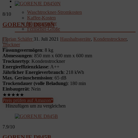
Garten
Rechner & Tools
Waschtrockner-Stromkosten
8
/10
Kaffee-Kosten
Wassersprudler
GORENJE D8450N
Fernseher-Größe
Florian Schäfer
31. Juli 2021
Haushaltsgeräte
,
Kondenstrockner
,
Trockner
Fassungsvermögen
: 8 kg
Abmessungen
: 850 mm x 600 mm x 600 mm
Trocknertyp
: Kondenstrockner
Energieeffizienzklasse
: A++
Jährlicher Energieverbrauch
: 218 kWh
Max. Geräuschemission
: 65 dB
Trockendauer (volle Beladung)
: 180 min
Einbaugerät
: Nein
★
★
★
★
★
Preis prüfen auf Amazon*
Hinzufügen um zu vergleichen
7.9
/10
GORENJE D845B