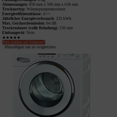
Abmessungen
: 850 mm x 596 mm x 636 mm
Trocknertyp
: Wärmepumpentrockner
Energieeffizienzklasse
: A++
Jährlicher Energieverbrauch
: 235 kWh
Max. Geräuschemission
: 64 dB
Trockendauer (volle Beladung)
: 156 min
Einbaugerät
: Nein
★
★
★
★
★
Preis prüfen auf Amazon*
Hinzufügen um zu vergleichen