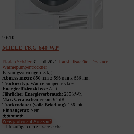
9.6
/10
MIELE TKG 640 WP
Florian Schäfer
31. Juli 2021
Haushaltsgeräte
,
Trockner
,
Wärmepumpentrockner
Fassungsvermögen
: 8 kg
Abmessungen
: 850 mm x 596 mm x 636 mm
Trocknertyp
: Wärmepumpentrockner
Energieeffizienzklasse
: A++
Jährlicher Energieverbrauch
: 235 kWh
Max. Geräuschemission
: 64 dB
Trockendauer (volle Beladung)
: 156 min
Einbaugerät
: Nein
★
★
★
★
★
Preis prüfen auf Amazon*
Hinzufügen um zu vergleichen