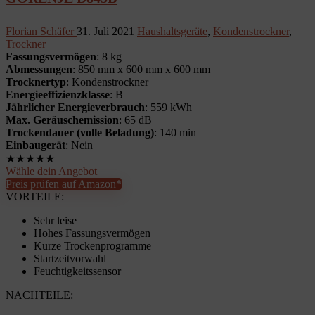
Florian Schäfer
31. Juli 2021
Haushaltsgeräte
,
Kondenstrockner
,
Trockner
Fassungsvermögen
: 8 kg
Abmessungen
: 850 mm x 600 mm x 600 mm
Trocknertyp
: Kondenstrockner
Energieeffizienzklasse
: B
Jährlicher Energieverbrauch
: 559 kWh
Max. Geräuschemission
: 65 dB
Trockendauer (volle Beladung)
: 140 min
Einbaugerät
: Nein
★
★
★
★
★
Wähle dein Angebot
Preis prüfen auf Amazon*
VORTEILE:
Sehr leise
Hohes Fassungsvermögen
Kurze Trockenprogramme
Startzeitvorwahl
Feuchtigkeitssensor
NACHTEILE: