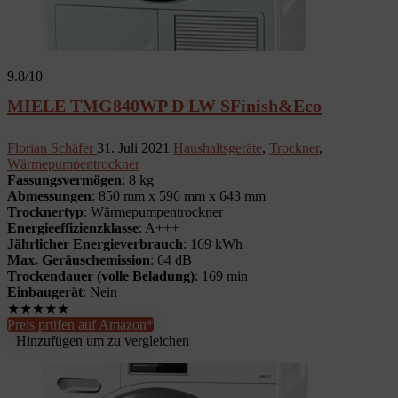
9.8
/10
MIELE TMG840WP D LW SFinish&Eco
Florian Schäfer
31. Juli 2021
Haushaltsgeräte
,
Trockner
,
Wärmepumpentrockner
Fassungsvermögen
: 8 kg
Abmessungen
: 850 mm x 596 mm x 643 mm
Trocknertyp
: Wärmepumpentrockner
Energieeffizienzklasse
: A+++
Jährlicher Energieverbrauch
: 169 kWh
Max. Geräuschemission
: 64 dB
Trockendauer (volle Beladung)
: 169 min
Einbaugerät
: Nein
★
★
★
★
★
Preis prüfen auf Amazon*
Hinzufügen um zu vergleichen