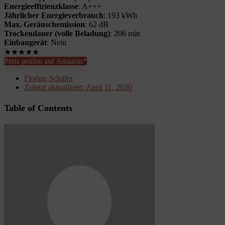
Energieeffizienzklasse
: A+++
Jährlicher Energieverbrauch
: 193 kWh
Max. Geräuschemission
: 62 dB
Trockendauer (volle Beladung)
: 206 min
Einbaugerät
: Nein
★
★
★
★
★
Preis prüfen auf Amazon*
Florian Schäfer
Zuletzt aktualisiert:
April 11, 2020
Table of Contents