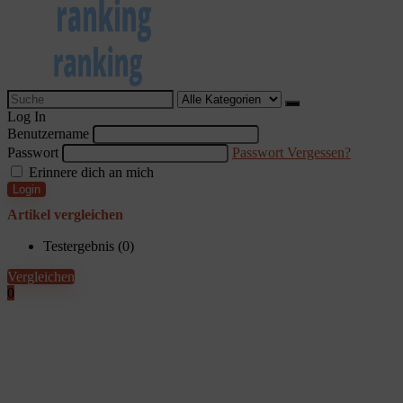
Search
for:
Log In
Benutzername
Passwort
Passwort Vergessen?
Erinnere dich an mich
Login
Artikel vergleichen
Testergebnis (
0
)
Vergleichen
0