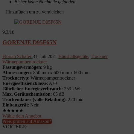
Bisher keine Nachteile gefunden
Hinzufügen um zu vergleichen
9.3
/10
GORENJE D95F65N
Florian Schäfer
31. Juli 2021
Haushaltsgeräte
,
Trockner
,
Wärmepumpentrockner
Fassungsvermögen
: 9 kg
Abmessungen
: 850 mm x 600 mm x 600 mm
Trocknertyp
: Wärmepumpentrockner
Energieeffizienzklasse
: A++
Jährlicher Energieverbrauch
: 259 kWh
Max. Geräuschemission
: 65 dB
Trockendauer (volle Beladung)
: 220 min
Einbaugerät
: Nein
★
★
★
★
★
Wähle dein Angebot
Preis prüfen auf Amazon*
VORTEILE: