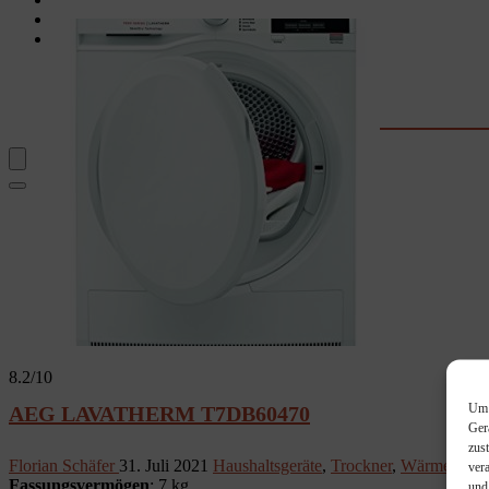
Garten
Rechner & Tools
Waschtrockner-Stromkosten
Kaffee-Kosten
Wassersprudler
Fernseher-Größe
8.2
/10
Um 
AEG LAVATHERM T7DB60470
Ger
zus
Florian Schäfer
31. Juli 2021
Haushaltsgeräte
,
Trockner
,
Wärmepumpe
ver
Fassungsvermögen
: 7 kg
und