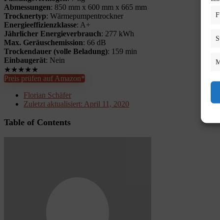
Abmessungen
: 850 mm x 600 mm x 665 mm
F
Trocknertyp
: Wärmepumpentrockner
Energieeffizienzklasse
: A+
Jährlicher Energieverbrauch
: 277 kWh
S
Max. Geräuschemission
: 66 dB
Trockendauer (volle Beladung)
: 159 min
Einbaugerät
: Nein
M
★
★
★
★
★
Preis prüfen auf Amazon*
Florian Schäfer
Zuletzt aktualisiert:
April 11, 2020
Table of Contents