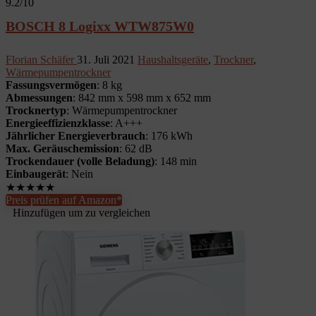
9.2
/10
BOSCH 8 Logixx WTW875W0
Florian Schäfer
31. Juli 2021
Haushaltsgeräte
,
Trockner
,
Wärmepumpentrockner
Fassungsvermögen
: 8 kg
Abmessungen
: 842 mm x 598 mm x 652 mm
Trocknertyp
: Wärmepumpentrockner
Energieeffizienzklasse
: A+++
Jährlicher Energieverbrauch
: 176 kWh
Max. Geräuschemission
: 62 dB
Trockendauer (volle Beladung)
: 148 min
Einbaugerät
: Nein
★
★
★
★
★
Preis prüfen auf Amazon*
Hinzufügen um zu vergleichen