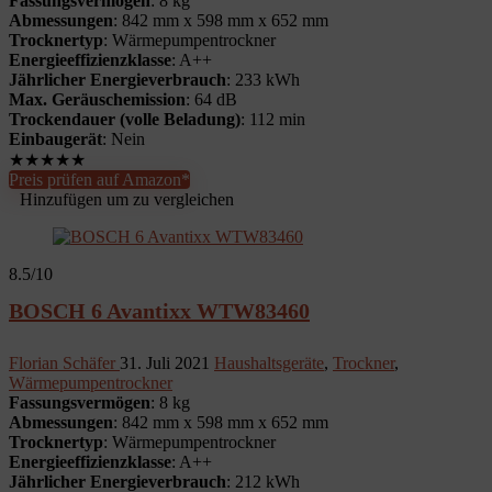
Fassungsvermögen
: 8 kg
Abmessungen
: 842 mm x 598 mm x 652 mm
Trocknertyp
: Wärmepumpentrockner
Energieeffizienzklasse
: A++
Jährlicher Energieverbrauch
: 233 kWh
Max. Geräuschemission
: 64 dB
Trockendauer (volle Beladung)
: 112 min
Einbaugerät
: Nein
★
★
★
★
★
Preis prüfen auf Amazon*
Hinzufügen um zu vergleichen
8.5
/10
BOSCH 6 Avantixx WTW83460
Florian Schäfer
31. Juli 2021
Haushaltsgeräte
,
Trockner
,
Wärmepumpentrockner
Fassungsvermögen
: 8 kg
Abmessungen
: 842 mm x 598 mm x 652 mm
Trocknertyp
: Wärmepumpentrockner
Energieeffizienzklasse
: A++
Jährlicher Energieverbrauch
: 212 kWh