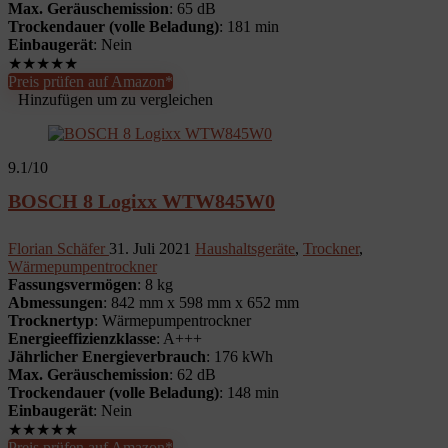
Max. Geräuschemission
: 65 dB
Trockendauer (volle Beladung)
: 181 min
Einbaugerät
: Nein
★
★
★
★
★
Preis prüfen auf Amazon*
Hinzufügen um zu vergleichen
9.1
/10
BOSCH 8 Logixx WTW845W0
Florian Schäfer
31. Juli 2021
Haushaltsgeräte
,
Trockner
,
Wärmepumpentrockner
Fassungsvermögen
: 8 kg
Abmessungen
: 842 mm x 598 mm x 652 mm
Trocknertyp
: Wärmepumpentrockner
Energieeffizienzklasse
: A+++
Jährlicher Energieverbrauch
: 176 kWh
Max. Geräuschemission
: 62 dB
Trockendauer (volle Beladung)
: 148 min
Einbaugerät
: Nein
★
★
★
★
★
Preis prüfen auf Amazon*