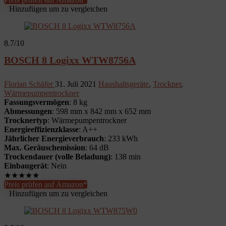
Hinzufügen um zu vergleichen
8.7
/10
BOSCH 8 Logixx WTW8756A
Florian Schäfer
31. Juli 2021
Haushaltsgeräte
,
Trockner
,
Wärmepumpentrockner
Fassungsvermögen
: 8 kg
Abmessungen
: 598 mm x 842 mm x 652 mm
Trocknertyp
: Wärmepumpentrockner
Energieeffizienzklasse
: A++
Jährlicher Energieverbrauch
: 233 kWh
Max. Geräuschemission
: 64 dB
Trockendauer (volle Beladung)
: 138 min
Einbaugerät
: Nein
★
★
★
★
★
Preis prüfen auf Amazon*
Hinzufügen um zu vergleichen