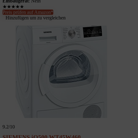
Einbaugerät
: Nein
★
★
★
★
★
Preis prüfen auf Amazon*
Hinzufügen um zu vergleichen
9.2
/10
SIEMENS iQ500 WT45W460