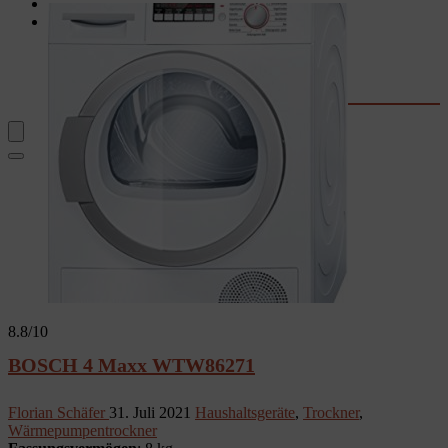
Garten
Rechner & Tools
Waschtrockner-Stromkosten
Kaffee-Kosten
Wassersprudler
Fernseher-Größe
8.8
/10
BOSCH 4 Maxx WTW86271
Florian Schäfer
31. Juli 2021
Haushaltsgeräte
,
Trockner
,
Wärmepumpentrockner