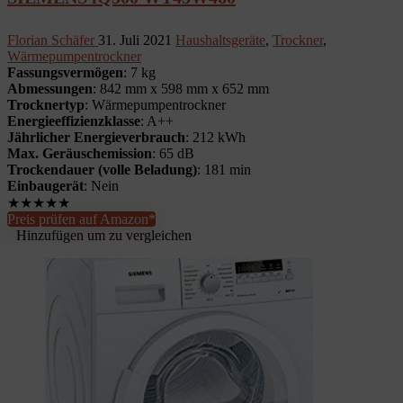
Florian Schäfer
31. Juli 2021
Haushaltsgeräte
,
Trockner
,
Wärmepumpentrockner
Fassungsvermögen
: 7 kg
Abmessungen
: 842 mm x 598 mm x 652 mm
Trocknertyp
: Wärmepumpentrockner
Energieeffizienzklasse
: A++
Jährlicher Energieverbrauch
: 212 kWh
Max. Geräuschemission
: 65 dB
Trockendauer (volle Beladung)
: 181 min
Einbaugerät
: Nein
★
★
★
★
★
Preis prüfen auf Amazon*
Hinzufügen um zu vergleichen