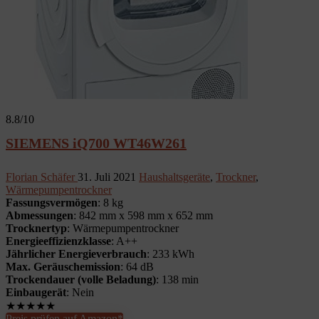
8.8
/10
SIEMENS iQ700 WT46W261
Florian Schäfer
31. Juli 2021
Haushaltsgeräte
,
Trockner
,
Wärmepumpentrockner
Fassungsvermögen
: 8 kg
Abmessungen
: 842 mm x 598 mm x 652 mm
Trocknertyp
: Wärmepumpentrockner
Energieeffizienzklasse
: A++
Jährlicher Energieverbrauch
: 233 kWh
Max. Geräuschemission
: 64 dB
Trockendauer (volle Beladung)
: 138 min
Einbaugerät
: Nein
★
★
★
★
★
Preis prüfen auf Amazon*