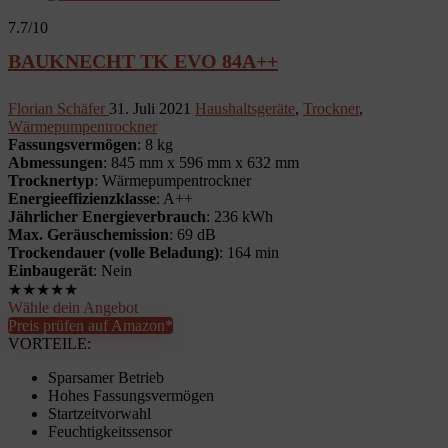
7.7
/10
BAUKNECHT TK EVO 84A++
Florian Schäfer
31. Juli 2021
Haushaltsgeräte
,
Trockner
,
Wärmepumpentrockner
Fassungsvermögen
: 8 kg
Abmessungen
: 845 mm x 596 mm x 632 mm
Trocknertyp
: Wärmepumpentrockner
Energieeffizienzklasse
: A++
Jährlicher Energieverbrauch
: 236 kWh
Max. Geräuschemission
: 69 dB
Trockendauer (volle Beladung)
: 164 min
Einbaugerät
: Nein
★
★
★
★
★
Wähle dein Angebot
Preis prüfen auf Amazon*
VORTEILE:
Sparsamer Betrieb
Hohes Fassungsvermögen
Startzeitvorwahl
Feuchtigkeitssensor