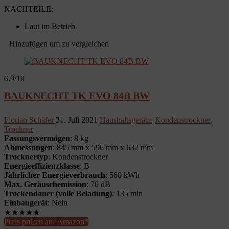
NACHTEILE:
Laut im Betrieb
Hinzufügen um zu vergleichen
6.9
/10
BAUKNECHT TK EVO 84B BW
Florian Schäfer
31. Juli 2021
Haushaltsgeräte
,
Kondenstrockner
,
Trockner
Fassungsvermögen
: 8 kg
Abmessungen
: 845 mm x 596 mm x 632 mm
Trocknertyp
: Kondenstrockner
Energieeffizienzklasse
: B
Jährlicher Energieverbrauch
: 560 kWh
Max. Geräuschemission
: 70 dB
Trockendauer (volle Beladung)
: 135 min
Einbaugerät
: Nein
★
★
★
★
★
Preis prüfen auf Amazon*