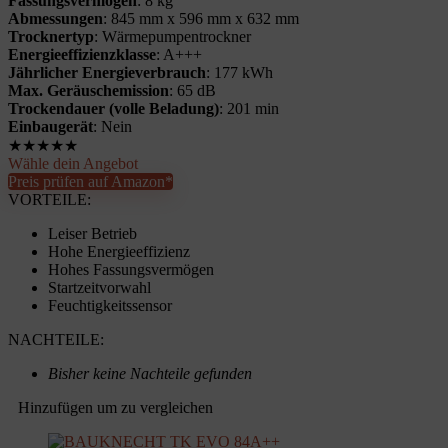
Fassungsvermögen
: 8 kg
Abmessungen
: 845 mm x 596 mm x 632 mm
Trocknertyp
: Wärmepumpentrockner
Energieeffizienzklasse
: A+++
Jährlicher Energieverbrauch
: 177 kWh
Max. Geräuschemission
: 65 dB
Trockendauer (volle Beladung)
: 201 min
Einbaugerät
: Nein
★
★
★
★
★
Wähle dein Angebot
Preis prüfen auf Amazon*
VORTEILE:
Leiser Betrieb
Hohe Energieeffizienz
Hohes Fassungsvermögen
Startzeitvorwahl
Feuchtigkeitssensor
NACHTEILE:
Bisher keine Nachteile gefunden
Hinzufügen um zu vergleichen