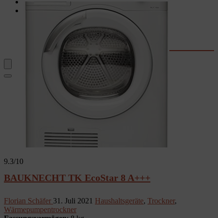
Garten
Rechner & Tools
Waschtrockner-Stromkosten
Kaffee-Kosten
Wassersprudler
Fernseher-Größe
9.3
/10
BAUKNECHT TK EcoStar 8 A+++
Florian Schäfer
31. Juli 2021
Haushaltsgeräte
,
Trockner
,
Wärmepumpentrockner