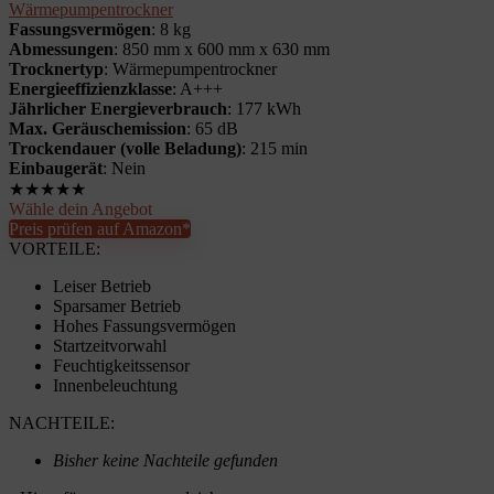
Wärmepumpentrockner
Fassungsvermögen
: 8 kg
Abmessungen
: 850 mm x 600 mm x 630 mm
Trocknertyp
: Wärmepumpentrockner
Energieeffizienzklasse
: A+++
Jährlicher Energieverbrauch
: 177 kWh
Max. Geräuschemission
: 65 dB
Trockendauer (volle Beladung)
: 215 min
Einbaugerät
: Nein
★
★
★
★
★
Wähle dein Angebot
Preis prüfen auf Amazon*
VORTEILE:
Leiser Betrieb
Sparsamer Betrieb
Hohes Fassungsvermögen
Startzeitvorwahl
Feuchtigkeitssensor
Innenbeleuchtung
NACHTEILE:
Bisher keine Nachteile gefunden