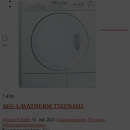
Garten
Rechner & Tools
Waschtrockner-Stromkosten
Kaffee-Kosten
Wassersprudler
Fernseher-Größe
7.4
/10
AEG LAVATHERM T55370AH3
Florian Schäfer
31. Juli 2021
Haushaltsgeräte
,
Trockner
,
Wärmepumpentrockner