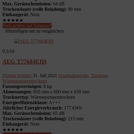
Max. Geräuschemission
: 64 dB
Trockendauer (volle Beladung)
: 99 min
Einbaugerät
: Nein
★
★
★
★
★
Preis prüfen auf Amazon*
Hinzufügen um zu vergleichen
9.5
/10
AEG T77684EIH
Florian Schäfer
31. Juli 2021
Haushaltsgeräte
,
Trockner
,
Wärmepumpentrockner
Fassungsvermögen
: 8 kg
Abmessungen
: 850 mm x 600 mm x 630 mm
Trocknertyp
: Wärmepumpentrockner
Energieeffizienzklasse
: A+++
Jährlicher Energieverbrauch
: 177 kWh
Max. Geräuschemission
: 65 dB
Trockendauer (volle Beladung)
: 215 min
Einbaugerät
: Nein
★
★
★
★
★