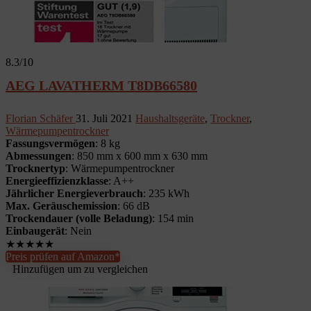
8.3
/10
AEG LAVATHERM T8DB66580
Florian Schäfer
31. Juli 2021
Haushaltsgeräte
,
Trockner
,
Wärmepumpentrockner
Fassungsvermögen
: 8 kg
Abmessungen
: 850 mm x 600 mm x 630 mm
Trocknertyp
: Wärmepumpentrockner
Energieeffizienzklasse
: A++
Jährlicher Energieverbrauch
: 235 kWh
Max. Geräuschemission
: 66 dB
Trockendauer (volle Beladung)
: 154 min
Einbaugerät
: Nein
★
★
★
★
★
Preis prüfen auf Amazon*
Hinzufügen um zu vergleichen