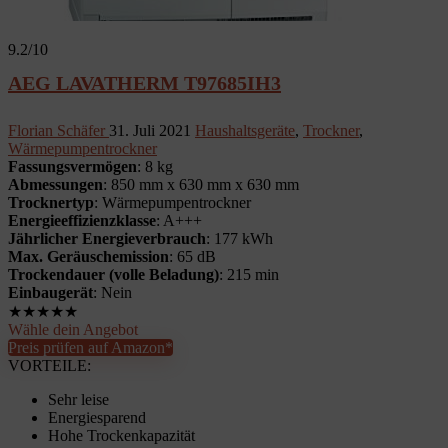
9.2
/10
AEG LAVATHERM T97685IH3
Florian Schäfer
31. Juli 2021
Haushaltsgeräte
,
Trockner
,
Wärmepumpentrockner
Fassungsvermögen
: 8 kg
Abmessungen
: 850 mm x 630 mm x 630 mm
Trocknertyp
: Wärmepumpentrockner
Energieeffizienzklasse
: A+++
Jährlicher Energieverbrauch
: 177 kWh
Max. Geräuschemission
: 65 dB
Trockendauer (volle Beladung)
: 215 min
Einbaugerät
: Nein
★
★
★
★
★
Wähle dein Angebot
Preis prüfen auf Amazon*
VORTEILE:
Sehr leise
Energiesparend
Hohe Trockenkapazität