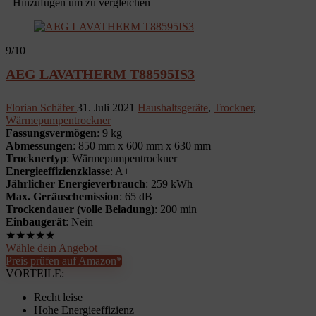
Hinzufügen um zu vergleichen
9
/10
AEG LAVATHERM T88595IS3
Florian Schäfer
31. Juli 2021
Haushaltsgeräte
,
Trockner
,
Wärmepumpentrockner
Fassungsvermögen
: 9 kg
Abmessungen
: 850 mm x 600 mm x 630 mm
Trocknertyp
: Wärmepumpentrockner
Energieeffizienzklasse
: A++
Jährlicher Energieverbrauch
: 259 kWh
Max. Geräuschemission
: 65 dB
Trockendauer (volle Beladung)
: 200 min
Einbaugerät
: Nein
★
★
★
★
★
Wähle dein Angebot
Preis prüfen auf Amazon*
VORTEILE:
Recht leise
Hohe Energieeffizienz