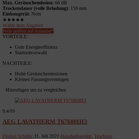
Max. Geräuschemission
: 66 dB
Trockendauer (volle Beladung)
: 159 min
Einbaugerät
: Nein
★
★
★
★
★
Wähle dein Angebot
Preis prüfen auf Amazon*
VORTEILE:
Gute Energieeffizienz
Startzeitvorwahl
NACHTEILE:
Hohe Geräuschemissionen
Kleines Fassungsvermögen
Hinzufügen um zu vergleichen
9.4
/10
AEG LAVATHERM T67680IH3
Florian Schäfer
31. Juli 2021
Haushaltsgeräte
,
Trockner
,