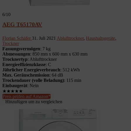
6
/10
AEG T65170AV
Florian Schäfer
31. Juli 2021
Ablufttrockner
,
Haushaltsgeräte
,
Trockner
Fassungsvermögen
: 7 kg
Abmessungen
: 850 mm x 600 mm x 630 mm
Trocknertyp
: Ablufttrockner
Energieeffizienzklasse
: C
Jährlicher Energieverbrauch
: 512 kWh
Max. Geräuschemission
: 64 dB
Trockendauer (volle Beladung)
: 115 min
Einbaugerät
: Nein
★
★
★
★
★
Preis prüfen auf Amazon*
Hinzufügen um zu vergleichen