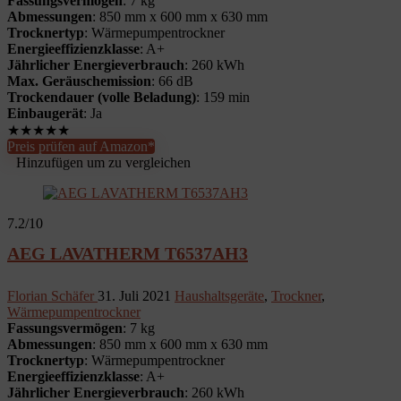
Fassungsvermögen
: 7 kg
Abmessungen
: 850 mm x 600 mm x 630 mm
Trocknertyp
: Wärmepumpentrockner
Energieeffizienzklasse
: A+
Jährlicher Energieverbrauch
: 260 kWh
Max. Geräuschemission
: 66 dB
Trockendauer (volle Beladung)
: 159 min
Einbaugerät
: Ja
★
★
★
★
★
Preis prüfen auf Amazon*
Hinzufügen um zu vergleichen
7.2
/10
AEG LAVATHERM T6537AH3
Florian Schäfer
31. Juli 2021
Haushaltsgeräte
,
Trockner
,
Wärmepumpentrockner
Fassungsvermögen
: 7 kg
Abmessungen
: 850 mm x 600 mm x 630 mm
Trocknertyp
: Wärmepumpentrockner
Energieeffizienzklasse
: A+
Jährlicher Energieverbrauch
: 260 kWh