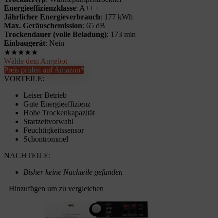
Energieeffizienzklasse
: A+++
Jährlicher Energieverbrauch
: 177 kWh
Max. Geräuschemission
: 65 dB
Trockendauer (volle Beladung)
: 173 min
Einbaugerät
: Nein
★
★
★
★
★
Wähle dein Angebot
Preis prüfen auf Amazon*
VORTEILE:
Leiser Betrieb
Gute Energieeffizienz
Hohe Trockenkapazität
Startzeitvorwahl
Feuchtigkeitssensor
Schontrommel
NACHTEILE:
Bisher keine Nachteile gefunden
Hinzufügen um zu vergleichen