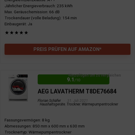
Jährlicher Energieverbrauch
: 235 kWh
Max. Geräuschemission
: 66 dB
NACHTEILE:
Trockendauer (volle Beladung)
: 154 min
Einbaugerät
: Ja
Bisher keine Nachteile gefunden
★
★
★
★
★
PREIS PRÜFEN AUF AMAZON*
Hinzufügen um zu vergleichen
9.1
/10
AEG LAVATHERM T8DE76684
Florian Schäfer
31. Juli 2021
Haushaltsgeräte
,
Trockner
,
Wärmepumpentrockner
Fassungsvermögen
: 8 kg
Abmessungen
: 850 mm x 600 mm x 630 mm
Trocknertyp
: Wärmepumpentrockner