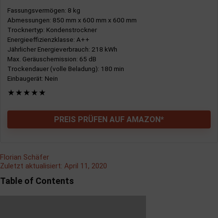
Fassungsvermögen
: 8 kg
Abmessungen
: 850 mm x 600 mm x 600 mm
Trocknertyp
: Kondenstrockner
Energieeffizienzklasse
: A++
Jährlicher Energieverbrauch
: 218 kWh
Max. Geräuschemission
: 65 dB
Trockendauer (volle Beladung)
: 180 min
Einbaugerät
: Nein
★
★
★
★
★
PREIS PRÜFEN AUF AMAZON*
Florian Schäfer
Zuletzt aktualisiert:
April 11, 2020
Table of Contents