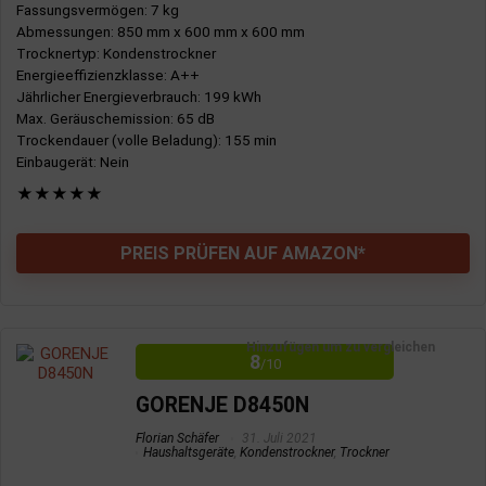
Fassungsvermögen
: 7 kg
Abmessungen
: 850 mm x 600 mm x 600 mm
Trocknertyp
: Kondenstrockner
Energieeffizienzklasse
: A++
Jährlicher Energieverbrauch
: 199 kWh
Max. Geräuschemission
: 65 dB
Trockendauer (volle Beladung)
: 155 min
Einbaugerät
: Nein
★
★
★
★
★
PREIS PRÜFEN AUF AMAZON*
Hinzufügen um zu vergleichen
8
/10
GORENJE D8450N
Florian Schäfer
31. Juli 2021
Haushaltsgeräte
,
Kondenstrockner
,
Trockner