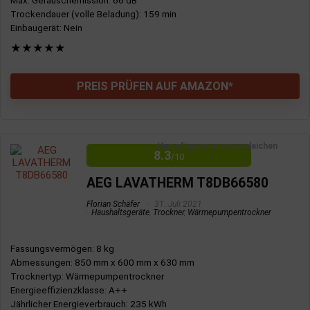
Trockendauer (volle Beladung)
: 159 min
Einbaugerät
: Nein
★
★
★
★
★
PREIS PRÜFEN AUF AMAZON*
Hinzufügen um zu vergleichen
8.3
/10
AEG LAVATHERM T8DB66580
Florian Schäfer
31. Juli 2021
Haushaltsgeräte
,
Trockner
,
Wärmepumpentrockner
Fassungsvermögen
: 8 kg
Abmessungen
: 850 mm x 600 mm x 630 mm
Trocknertyp
: Wärmepumpentrockner
Energieeffizienzklasse
: A++
Jährlicher Energieverbrauch
: 235 kWh