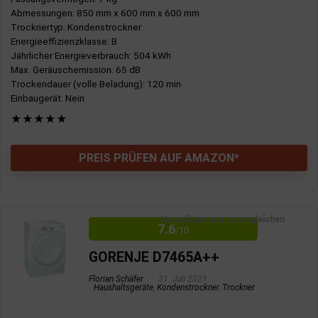
Abmessungen
: 850 mm x 600 mm x 600 mm
Trocknertyp
: Kondenstrockner
Energieeffizienzklasse
: B
Jährlicher Energieverbrauch
: 504 kWh
Max. Geräuschemission
: 65 dB
Trockendauer (volle Beladung)
: 120 min
Einbaugerät
: Nein
★
★
★
★
★
PREIS PRÜFEN AUF AMAZON*
Hinzufügen um zu vergleichen
7.6
/10
GORENJE D7465A++
Florian Schäfer
31. Juli 2021
Haushaltsgeräte
,
Kondenstrockner
,
Trockner