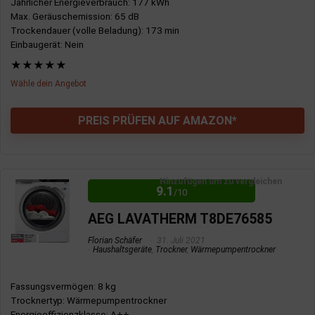
Jährlicher Energieverbrauch
: 177 kWh
Max. Geräuschemission
: 65 dB
Trockendauer (volle Beladung)
: 173 min
Einbaugerät
: Nein
★
★
★
★
★
Wähle dein Angebot
PREIS PRÜFEN AUF AMAZON*
VORTEILE:
Hinzufügen um zu vergleichen
9.1
Leiser Betrieb
/10
Gute Energieeffizienz
AEG LAVATHERM T8DE76585
Hohe Trockenkapazität
Florian Schäfer
31. Juli 2021
Haushaltsgeräte
,
Trockner
,
Wärmepumpentrockner
Startzeitvorwahl
Feuchtigkeitssensor
Fassungsvermögen
: 8 kg
Schontrommel
Trocknertyp
: Wärmepumpentrockner
Energieeffizienzklasse
: A++