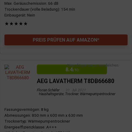
Max. Geräuschemission
: 66 dB
Trockendauer (volle Beladung)
: 154 min
Einbaugerät
: Nein
★
★
★
★
★
PREIS PRÜFEN AUF AMAZON*
Hinzufügen um zu vergleichen
8.4
/10
AEG LAVATHERM T8DB66680
Florian Schäfer
31. Juli 2021
Haushaltsgeräte
,
Trockner
,
Wärmepumpentrockner
Fassungsvermögen
: 8 kg
Abmessungen
: 850 mm x 600 mm x 630 mm
Trocknertyp
: Wärmepumpentrockner
Energieeffizienzklasse
: A+++