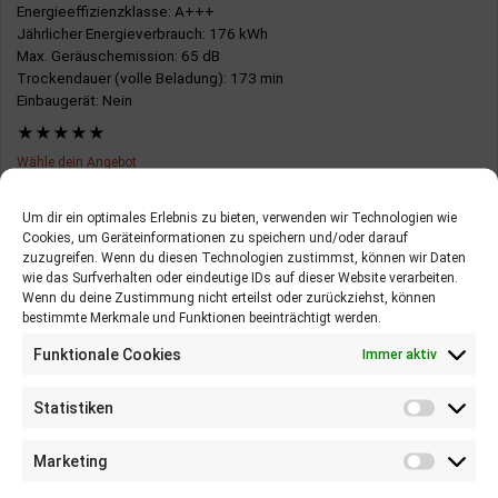
Energieeffizienzklasse
: A+++
Jährlicher Energieverbrauch
: 176 kWh
Max. Geräuschemission
: 65 dB
Trockendauer (volle Beladung)
: 173 min
Einbaugerät
: Nein
★
★
★
★
★
Wähle dein Angebot
Um dir ein optimales Erlebnis zu bieten, verwenden wir Technologien wie
PREIS PRÜFEN AUF AMAZON*
Cookies, um Geräteinformationen zu speichern und/oder darauf
zuzugreifen. Wenn du diesen Technologien zustimmst, können wir Daten
wie das Surfverhalten oder eindeutige IDs auf dieser Website verarbeiten.
VORTEILE:
Wenn du deine Zustimmung nicht erteilst oder zurückziehst, können
bestimmte Merkmale und Funktionen beeinträchtigt werden.
Hinzufügen um zu vergleichen
8.7
Recht leise
/10
Funktionale Cookies
Immer aktiv
Energiesparend
AEG LAVATHERM T8DE86685
Hohe Trockenkapazität
Statistiken
Florian Schäfer
31. Juli 2021
Haushaltsgeräte
,
Trockner
,
Wärmepumpentrockner
Startzeitvorwahl
Marketing
Feuchtigkeitssensor
Fassungsvermögen
: 8 kg
Innenbeleuchtung