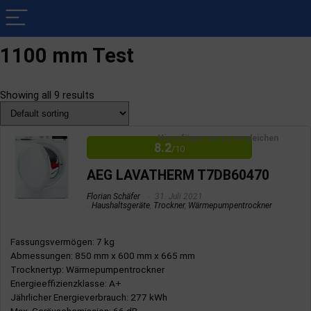
1100 mm Test
Showing all 9 results
Hinzufügen um zu vergleichen
8.2
/10
AEG LAVATHERM T7DB60470
Florian Schäfer
31. Juli 2021
Haushaltsgeräte
,
Trockner
,
Wärmepumpentrockner
Fassungsvermögen
: 7 kg
Abmessungen
: 850 mm x 600 mm x 665 mm
Trocknertyp
: Wärmepumpentrockner
Energieeffizienzklasse
: A+
Jährlicher Energieverbrauch
: 277 kWh
Max. Geräuschemission
: 66 dB