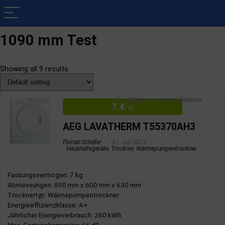
1090 mm Test
Showing all 9 results
Hinzufügen um zu vergleichen
7.4
/10
AEG LAVATHERM T55370AH3
Florian Schäfer
31. Juli 2021
Haushaltsgeräte
,
Trockner
,
Wärmepumpentrockner
Fassungsvermögen
: 7 kg
Abmessungen
: 850 mm x 600 mm x 630 mm
Trocknertyp
: Wärmepumpentrockner
Energieeffizienzklasse
: A+
Jährlicher Energieverbrauch
: 260 kWh
Max. Geräuschemission
: 66 dB