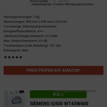
Florian Schäfer
31. Juli 2021
Haushaltsgeräte
,
Trockner
,
Wärmepumpentrockner
Fassungsvermögen
: 7 kg
Abmessungen
: 842 mm x 598 mm x 652 mm
Trocknertyp
: Wärmepumpentrockner
Energieeffizienzklasse
: A++
Jährlicher Energieverbrauch
: 212 kWh
Max. Geräuschemission
: 65 dB
Trockendauer (volle Beladung)
: 181 min
Einbaugerät
: Nein
★
★
★
★
★
PREIS PRÜFEN AUF AMAZON*
Hinzufügen um zu vergleichen
9.2
/10
SIEMENS iQ500 WT45W460