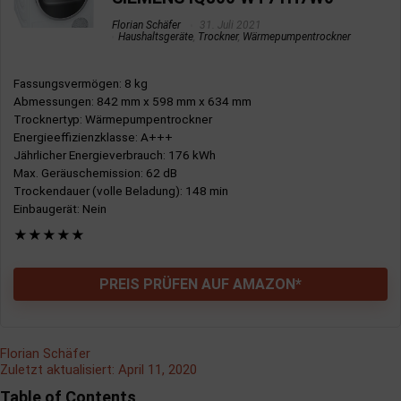
Florian Schäfer
31. Juli 2021
Haushaltsgeräte
,
Trockner
,
Wärmepumpentrockner
Fassungsvermögen
: 8 kg
Abmessungen
: 842 mm x 598 mm x 634 mm
Trocknertyp
: Wärmepumpentrockner
Energieeffizienzklasse
: A+++
Jährlicher Energieverbrauch
: 176 kWh
Max. Geräuschemission
: 62 dB
Trockendauer (volle Beladung)
: 148 min
Einbaugerät
: Nein
★
★
★
★
★
PREIS PRÜFEN AUF AMAZON*
Florian Schäfer
Zuletzt aktualisiert:
April 11, 2020
Table of Contents