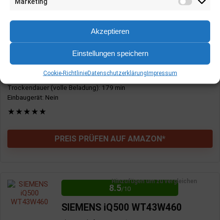
Marketing
Haushaltsgeräte
,
Kondenstrockner
,
Trockner
Fassungsvermögen
: 8 kg
Akzeptieren
Abmessungen
: 840 mm x 660 mm x 590 mm
Trocknertyp
: Kondenstrockner
Einstellungen speichern
Energieeffizienzklasse
: A++
Jährlicher Energieverbrauch
: 230 kWh
Cookie-Richtlinie
Datenschutzerklärung
Impressum
Max. Geräuschemission
: 65 dB
Trockendauer (volle Beladung)
: 179 min
Einbaugerät
: Nein
★
★
★
★
★
PREIS PRÜFEN AUF AMAZON*
Hinzufügen um zu vergleichen
8.5
/10
SIEMENS iQ500 WT43W460