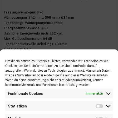
Innenbeleuchtung
Fassungsvermögen
: 8 kg
Abmessungen
: 842 mm x 598 mm x 634 mm
Trocknertyp
: Wärmepumpentrockner
Energieeffizienzklasse
: A++
NACHTEILE:
Jährlicher Energieverbrauch
: 232 kWh
Bisher keine Nachteile gefunden
Max. Geräuschemission
: 64 dB
Trockendauer (volle Beladung)
: 138 min
Einbaugerät
: Nein
★
★
★
★
★
Um dir ein optimales Erlebnis zu bieten, verwenden wir Technologien wie
Cookies, um Geräteinformationen zu speichern und/oder darauf
zuzugreifen. Wenn du diesen Technologien zustimmst, können wir Daten
PREIS PRÜFEN AUF AMAZON*
wie das Surfverhalten oder eindeutige IDs auf dieser Website verarbeiten.
Wenn du deine Zustimmung nicht erteilst oder zurückziehst, können
bestimmte Merkmale und Funktionen beeinträchtigt werden.
Funktionale Cookies
Immer aktiv
Hinzufügen um zu vergleichen
7.9
/10
Statistiken
LG RC 8055 AH1Z
Florian Schäfer
31. Juli 2021