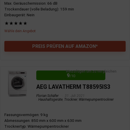
Max. Geräuschemission
: 66 dB
Trockendauer (volle Beladung)
: 159 min
Einbaugerät
: Nein
★
★
★
★
★
Wähle dein Angebot
PREIS PRÜFEN AUF AMAZON*
VORTEILE:
Hinzufügen um zu vergleichen
9
Gute Energieeffizienz
/10
Startzeitvorwahl
AEG LAVATHERM T88595IS3
Florian Schäfer
31. Juli 2021
Haushaltsgeräte
,
Trockner
,
Wärmepumpentrockner
NACHTEILE:
Fassungsvermögen
: 9 kg
Hohe Geräuschemissionen
Abmessungen
: 850 mm x 600 mm x 630 mm
Kleines Fassungsvermögen
Trocknertyp
: Wärmepumpentrockner