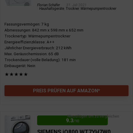
Florian Schäfer
31. Juli 2021
Haushaltsgeräte
,
Trockner
,
Wärmepumpentrockner
Fassungsvermögen
: 7 kg
Abmessungen
: 842 mm x 598 mm x 652 mm
Trocknertyp
: Wärmepumpentrockner
Energieeffizienzklasse
: A++
Jährlicher Energieverbrauch
: 212 kWh
Max. Geräuschemission
: 65 dB
Trockendauer (volle Beladung)
: 181 min
Einbaugerät
: Nein
★
★
★
★
★
PREIS PRÜFEN AUF AMAZON*
Hinzufügen um zu vergleichen
9.3
/10
SIEMENS iQ800 WT7YH7W0