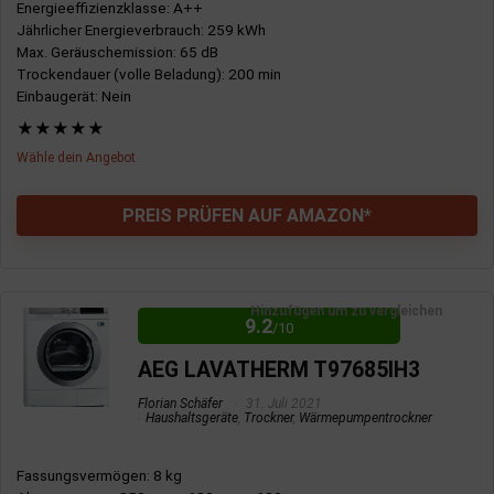
Energieeffizienzklasse
: A++
Jährlicher Energieverbrauch
: 259 kWh
Max. Geräuschemission
: 65 dB
Trockendauer (volle Beladung)
: 200 min
Einbaugerät
: Nein
★
★
★
★
★
Wähle dein Angebot
PREIS PRÜFEN AUF AMAZON*
VORTEILE:
Hinzufügen um zu vergleichen
9.2
Recht leise
/10
Hohe Energieeffizienz
AEG LAVATHERM T97685IH3
Hohe Trockenkapazität
Florian Schäfer
31. Juli 2021
Haushaltsgeräte
,
Trockner
,
Wärmepumpentrockner
Startzeitvorwahl
Feuchtigkeitssensor
Fassungsvermögen
: 8 kg
Innenbeleuchtung