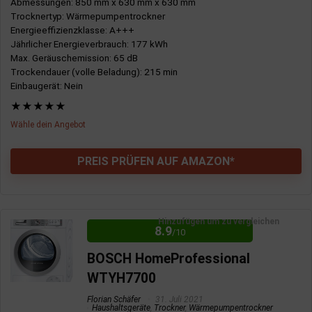
Abmessungen
: 850 mm x 630 mm x 630 mm
Schontrommel
Trocknertyp
: Wärmepumpentrockner
Energieeffizienzklasse
: A+++
Jährlicher Energieverbrauch
: 177 kWh
Max. Geräuschemission
: 65 dB
NACHTEILE:
Trockendauer (volle Beladung)
: 215 min
Einbaugerät
: Nein
Bisher keine Nachteile gefunden
★
★
★
★
★
Wähle dein Angebot
PREIS PRÜFEN AUF AMAZON*
VORTEILE:
Hinzufügen um zu vergleichen
8.9
Sehr leise
/10
Energiesparend
BOSCH HomeProfessional
Hohe Trockenkapazität
WTYH7700
Startzeitvorwahl
Florian Schäfer
31. Juli 2021
Haushaltsgeräte
,
Trockner
,
Wärmepumpentrockner
Feuchtigkeitssensor