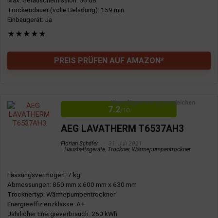
Trockendauer (volle Beladung)
: 159 min
Einbaugerät
: Ja
★
★
★
★
★
PREIS PRÜFEN AUF AMAZON*
Hinzufügen um zu vergleichen
7.2
/10
AEG LAVATHERM T6537AH3
Florian Schäfer
31. Juli 2021
Haushaltsgeräte
,
Trockner
,
Wärmepumpentrockner
Fassungsvermögen
: 7 kg
Abmessungen
: 850 mm x 600 mm x 630 mm
Trocknertyp
: Wärmepumpentrockner
Energieeffizienzklasse
: A+
Jährlicher Energieverbrauch
: 260 kWh