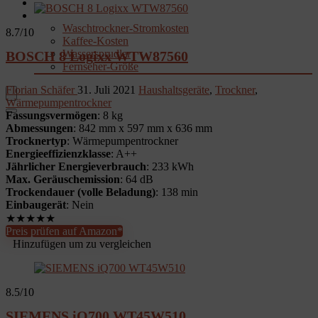
Garten
Rechner & Tools
Waschtrockner-Stromkosten
8.7
/10
Kaffee-Kosten
Wassersprudler
BOSCH 8 Logixx WTW87560
Fernseher-Größe
Florian Schäfer
31. Juli 2021
Haushaltsgeräte
,
Trockner
,
Wärmepumpentrockner
Fassungsvermögen
: 8 kg
Abmessungen
: 842 mm x 597 mm x 636 mm
Trocknertyp
: Wärmepumpentrockner
Energieeffizienzklasse
: A++
Jährlicher Energieverbrauch
: 233 kWh
Max. Geräuschemission
: 64 dB
Trockendauer (volle Beladung)
: 138 min
Einbaugerät
: Nein
★
★
★
★
★
Preis prüfen auf Amazon*
Hinzufügen um zu vergleichen
8.5
/10
SIEMENS iQ700 WT45W510