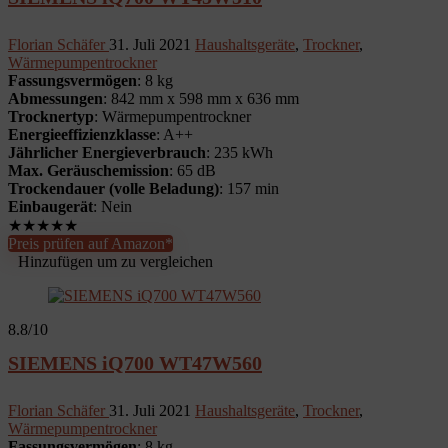
Florian Schäfer
31. Juli 2021
Haushaltsgeräte
,
Trockner
,
Wärmepumpentrockner
Fassungsvermögen
: 8 kg
Abmessungen
: 842 mm x 598 mm x 636 mm
Trocknertyp
: Wärmepumpentrockner
Energieeffizienzklasse
: A++
Jährlicher Energieverbrauch
: 235 kWh
Max. Geräuschemission
: 65 dB
Trockendauer (volle Beladung)
: 157 min
Einbaugerät
: Nein
★
★
★
★
★
Preis prüfen auf Amazon*
Hinzufügen um zu vergleichen
8.8
/10
SIEMENS iQ700 WT47W560
Florian Schäfer
31. Juli 2021
Haushaltsgeräte
,
Trockner
,
Wärmepumpentrockner
Fassungsvermögen
: 8 kg