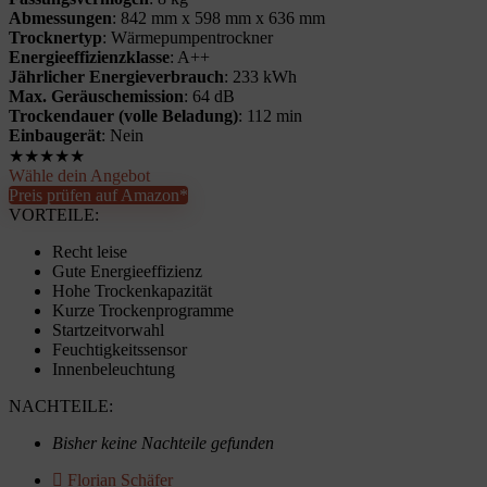
Abmessungen
: 842 mm x 598 mm x 636 mm
Trocknertyp
: Wärmepumpentrockner
Energieeffizienzklasse
: A++
Jährlicher Energieverbrauch
: 233 kWh
Max. Geräuschemission
: 64 dB
Trockendauer (volle Beladung)
: 112 min
Einbaugerät
: Nein
★
★
★
★
★
Wähle dein Angebot
Preis prüfen auf Amazon*
VORTEILE:
Recht leise
Gute Energieeffizienz
Hohe Trockenkapazität
Kurze Trockenprogramme
Startzeitvorwahl
Feuchtigkeitssensor
Innenbeleuchtung
NACHTEILE:
Bisher keine Nachteile gefunden
Florian Schäfer