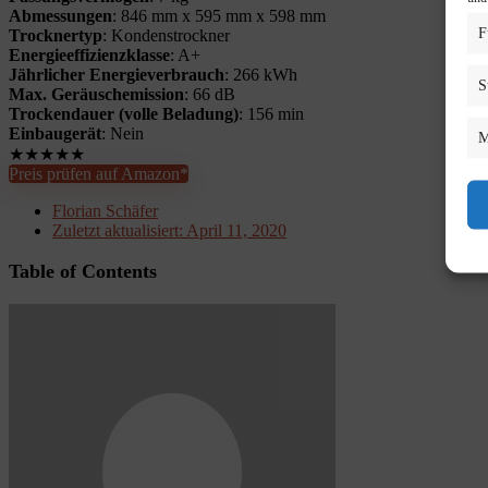
Abmessungen
: 846 mm x 595 mm x 598 mm
F
Trocknertyp
: Kondenstrockner
Energieeffizienzklasse
: A+
Jährlicher Energieverbrauch
: 266 kWh
S
Max. Geräuschemission
: 66 dB
Trockendauer (volle Beladung)
: 156 min
Einbaugerät
: Nein
M
★
★
★
★
★
Preis prüfen auf Amazon*
Florian Schäfer
Zuletzt aktualisiert:
April 11, 2020
Table of Contents