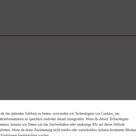
dir ein optimales Erlebnis zu bieten, verwenden wir Technologien wie Cookies, um
äteinformationen zu speichern und/oder darauf zuzugreifen. Wenn du diesen Technologien
timmst, können wir Daten wie das Surfverhalten oder eindeutige IDs auf dieser Website
kner
arbeiten. Wenn du deine Zustimmung nicht erteilst oder zurückziehst, können bestimmte Merkm
 Funktionen beeinträchtigt werden.