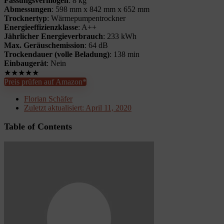
Fassungsvermögen
: 8 kg
Abmessungen
: 598 mm x 842 mm x 652 mm
Trocknertyp
: Wärmepumpentrockner
Energieeffizienzklasse
: A++
Jährlicher Energieverbrauch
: 233 kWh
Max. Geräuschemission
: 64 dB
Trockendauer (volle Beladung)
: 138 min
Einbaugerät
: Nein
★
★
★
★
★
Preis prüfen auf Amazon*
Florian Schäfer
Zuletzt aktualisiert:
April 11, 2020
Table of Contents