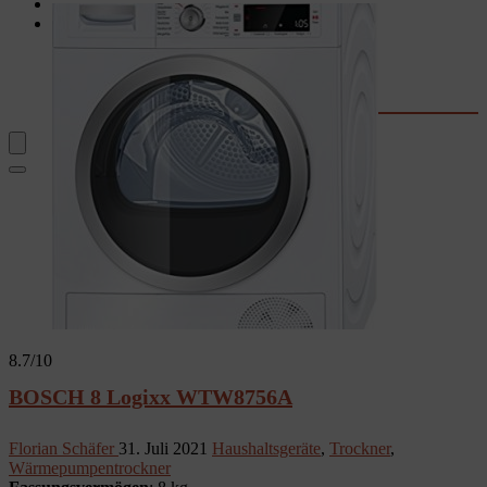
Garten
Rechner & Tools
Waschtrockner-Stromkosten
Kaffee-Kosten
Wassersprudler
Fernseher-Größe
8.7
/10
BOSCH 8 Logixx WTW8756A
Florian Schäfer
31. Juli 2021
Haushaltsgeräte
,
Trockner
,
Wärmepumpentrockner