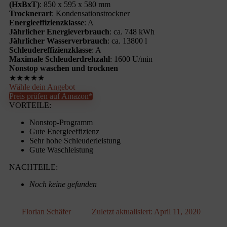
(HxBxT)
: 850 x 595 x 580 mm
Trocknerart
: Kondensationstrockner
Energieeffizienzklasse
: A
Jährlicher Energieverbrauch
: ca. 748 kWh
Jährlicher Wasserverbrauch
: ca. 13800 l
Schleudereffizienzklasse
: A
Maximale Schleuderdrehzahl
: 1600 U/min
Nonstop waschen und trocknen
★
★
★
★
★
Wähle dein Angebot
Preis prüfen auf Amazon*
VORTEILE:
Nonstop-Programm
Gute Energieeffizienz
Sehr hohe Schleuderleistung
Gute Waschleistung
NACHTEILE:
Noch keine gefunden
Florian Schäfer
Zuletzt aktualisiert:
April 11, 2020