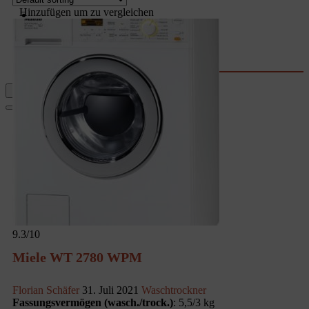
Garten
Hinzufügen um zu vergleichen
Rechner & Tools
Waschtrockner-Stromkosten
Kaffee-Kosten
Wassersprudler
Fernseher-Größe
9.3
/10
Miele WT 2780 WPM
Florian Schäfer
31. Juli 2021
Waschtrockner
Fassungsvermögen (wasch./trock.)
: 5,5/3 kg