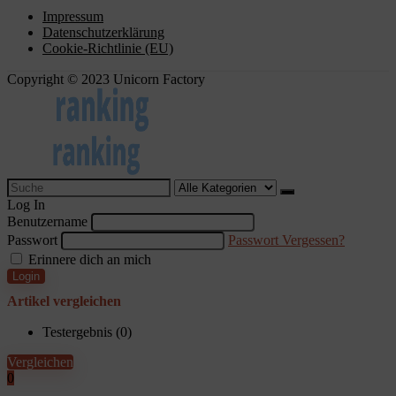
Impressum
Datenschutzerklärung
Cookie-Richtlinie (EU)
Copyright © 2023 Unicorn Factory
Search
for:
Log In
Benutzername
Passwort
Passwort Vergessen?
Erinnere dich an mich
Login
Artikel vergleichen
Testergebnis (
0
)
Vergleichen
0