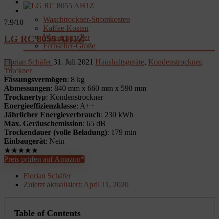
Garten
Rechner & Tools
Waschtrockner-Stromkosten
7.9
/10
Kaffee-Kosten
Wassersprudler
LG RC 8055 AH1Z
Fernseher-Größe
Florian Schäfer
31. Juli 2021
Haushaltsgeräte
,
Kondenstrockner
,
Trockner
Fassungsvermögen
: 8 kg
Abmessungen
: 840 mm x 660 mm x 590 mm
Trocknertyp
: Kondenstrockner
Energieeffizienzklasse
: A++
Jährlicher Energieverbrauch
: 230 kWh
Max. Geräuschemission
: 65 dB
Trockendauer (volle Beladung)
: 179 min
Einbaugerät
: Nein
★
★
★
★
★
Preis prüfen auf Amazon*
Florian Schäfer
Zuletzt aktualisiert:
April 11, 2020
Table of Contents