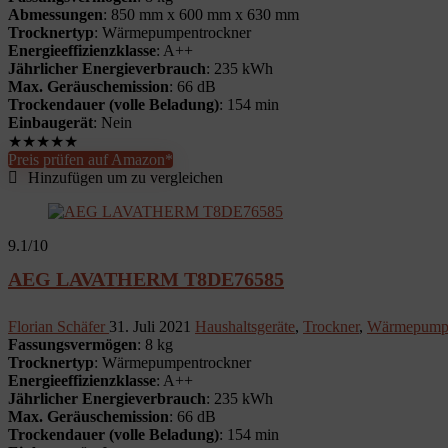
Abmessungen
: 850 mm x 600 mm x 630 mm
Trocknertyp
: Wärmepumpentrockner
Energieeffizienzklasse
: A++
Jährlicher Energieverbrauch
: 235 kWh
Max. Geräuschemission
: 66 dB
Trockendauer (volle Beladung)
: 154 min
Einbaugerät
: Nein
★
★
★
★
★
Preis prüfen auf Amazon*
Hinzufügen um zu vergleichen
9.1
/10
AEG LAVATHERM T8DE76585
Florian Schäfer
31. Juli 2021
Haushaltsgeräte
,
Trockner
,
Wärmepumpe
Fassungsvermögen
: 8 kg
Trocknertyp
: Wärmepumpentrockner
Energieeffizienzklasse
: A++
Jährlicher Energieverbrauch
: 235 kWh
Max. Geräuschemission
: 66 dB
Trockendauer (volle Beladung)
: 154 min