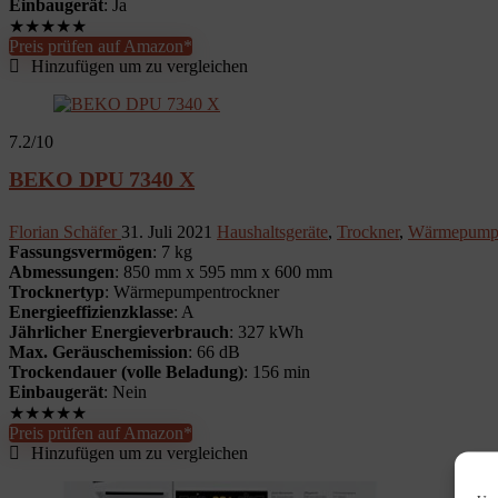
Einbaugerät
: Ja
★
★
★
★
★
Preis prüfen auf Amazon*
Hinzufügen um zu vergleichen
7.2
/10
BEKO DPU 7340 X
Florian Schäfer
31. Juli 2021
Haushaltsgeräte
,
Trockner
,
Wärmepumpe
Fassungsvermögen
: 7 kg
Abmessungen
: 850 mm x 595 mm x 600 mm
Trocknertyp
: Wärmepumpentrockner
Energieeffizienzklasse
: A
Jährlicher Energieverbrauch
: 327 kWh
Max. Geräuschemission
: 66 dB
Trockendauer (volle Beladung)
: 156 min
Einbaugerät
: Nein
★
★
★
★
★
Preis prüfen auf Amazon*
Hinzufügen um zu vergleichen