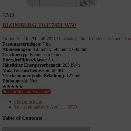
7.7
/10
BLOMBERG TKF 7451 W50
Florian Schäfer
31. Juli 2021
Haushaltsgeräte
,
Kondenstrockner
,
Troc
Fassungsvermögen
: 7 kg
Abmessungen
: 850 mm x 595 mm x 600 mm
Trocknertyp
: Kondenstrockner
Energieeffizienzklasse
: A+
Jährlicher Energieverbrauch
: 265 kWh
Max. Geräuschemission
: 66 dB
Trockendauer (volle Beladung)
: 127 min
Einbaugerät
: Nein
★
★
★
★
★
Preis prüfen auf Amazon*
Florian Schäfer
Zuletzt aktualisiert:
April 11, 2020
Table of Contents