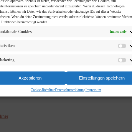
dir ein optimales Erlebnis zu bieten, verwenden wir Technologien wie Cookies, um
äteinformationen zu speichern und/oder darauf zuzugreifen. Wenn du diesen Technologien
timmst, können wir Daten wie das Surfverhalten oder eindeutige IDs auf dieser Website
arbeiten. Wenn du deine Zustimmung nicht erteilst oder zurückziehst, können bestimmte Merkm
 Funktionen beeinträchtigt werden.
unktionale Cookies
Immer aktiv
tatistiken
arketing
Akzeptieren
Einstellungen speichern
Cookie-Richtlinie
Datenschutzerklärung
Impressum
kner