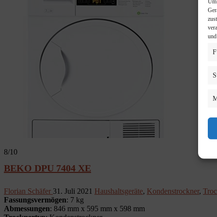
Um 
Ger
zus
ver
und
F
S
M
8
/10
BEKO DPU 7404 XE
Florian Schäfer
31. Juli 2021
Haushaltsgeräte
,
Kondenstrockner
,
Troc
Fassungsvermögen
: 7 kg
Abmessungen
: 846 mm x 595 mm x 598 mm