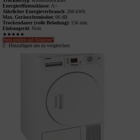
Trocknertyp
: Kondenstrockner
Energieeffizienzklasse
: A+
Jährlicher Energieverbrauch
: 266 kWh
Max. Geräuschemission
: 66 dB
Trockendauer (volle Beladung)
: 156 min
Einbaugerät
: Nein
★
★
★
★
★
Preis prüfen auf Amazon*
Hinzufügen um zu vergleichen