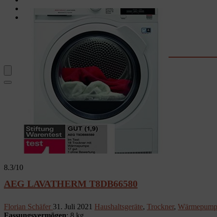
Garten
Rechner & Tools
Waschtrockner-Stromkosten
Kaffee-Kosten
Wassersprudler
Fernseher-Größe
8.3
/10
AEG LAVATHERM T8DB66580
Florian Schäfer
31. Juli 2021
Haushaltsgeräte
,
Trockner
,
Wärmepumpe
Fassungsvermögen
: 8 kg