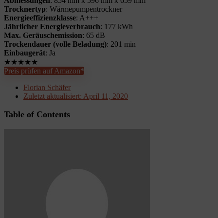
Abmessungen
: 854 mm x 596 mm x 659 mm
Trocknertyp
: Wärmepumpentrockner
Energieeffizienzklasse
: A+++
Jährlicher Energieverbrauch
: 177 kWh
Max. Geräuschemission
: 65 dB
Trockendauer (volle Beladung)
: 201 min
Einbaugerät
: Ja
★
★
★
★
★
Preis prüfen auf Amazon*
Florian Schäfer
Zuletzt aktualisiert:
April 11, 2020
Table of Contents