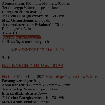
Abmessungen
: 855 mm x 596 mm x 659 mm
Trocknertyp
: Wärmepumpentrockner
Energieeffizienzklasse
: A+++
Jährlicher Energieverbrauch
: 158 kWh
Max. Geräuschemission
: 65 dB
Trockendauer (volle Beladung)
: 176 min
Einbaugerät
: Nein
★
★
★
★
★
Preis prüfen auf Amazon*
Hinzufügen um zu vergleichen
9.2
/10
BAUKNECHT TR Move 81A3
Florian Schäfer
31. Juli 2021
Haushaltsgeräte
,
Trockner
,
Wärmepumpe
Fassungsvermögen
: 8 kg
Abmessungen
: 845 mm x 596 mm x 659 mm
Trocknertyp
: Wärmepumpentrockner
Energieeffizienzklasse
: A+++
Jährlicher Energieverbrauch
: 176 kWh
Max. Geräuschemission
: 65 dB