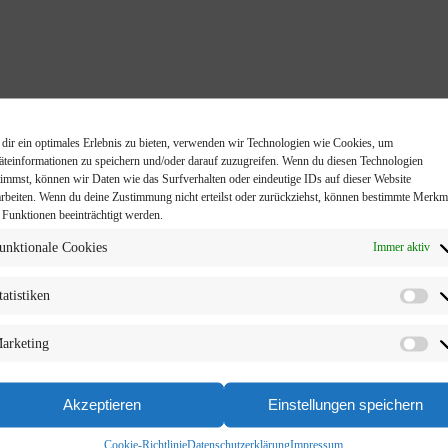
dir ein optimales Erlebnis zu bieten, verwenden wir Technologien wie Cookies, um
äteinformationen zu speichern und/oder darauf zuzugreifen. Wenn du diesen Technologien
timmst, können wir Daten wie das Surfverhalten oder eindeutige IDs auf dieser Website
arbeiten. Wenn du deine Zustimmung nicht erteilst oder zurückziehst, können bestimmte Merkm
 Funktionen beeinträchtigt werden.
ntrockner
unktionale Cookies
Immer aktiv
tatistiken
arketing
Akzeptieren
Einstellungen speichern
Cookie-Richtlinie
Datenschutzerklärung
Impressum