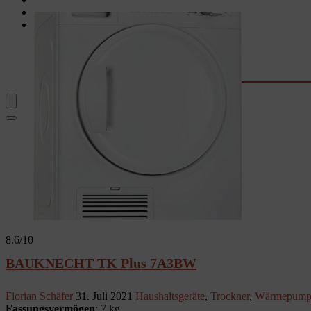
Garten
Rechner & Tools
Waschtrockner-Stromkosten
Kaffee-Kosten
Wassersprudler
Fernseher-Größe
8.6
/10
BAUKNECHT TK Plus 7A3BW
Florian Schäfer
31. Juli 2021
Haushaltsgeräte
,
Trockner
,
Wärmepumpe
Fassungsvermögen
: 7 kg