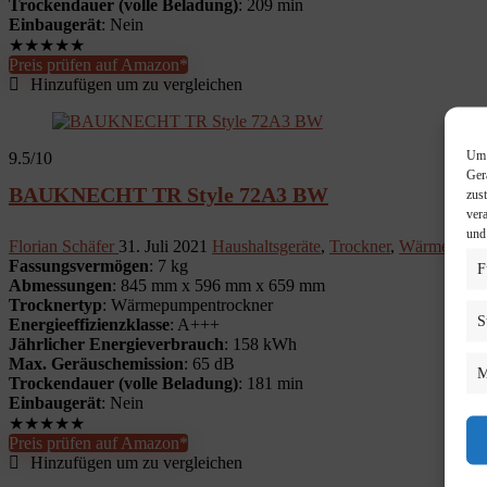
Trockendauer (volle Beladung)
: 209 min
Einbaugerät
: Nein
★
★
★
★
★
Preis prüfen auf Amazon*
Hinzufügen um zu vergleichen
Um 
9.5
/10
Ger
BAUKNECHT TR Style 72A3 BW
zus
ver
und
Florian Schäfer
31. Juli 2021
Haushaltsgeräte
,
Trockner
,
Wärmepumpe
Fassungsvermögen
: 7 kg
F
Abmessungen
: 845 mm x 596 mm x 659 mm
Trocknertyp
: Wärmepumpentrockner
S
Energieeffizienzklasse
: A+++
Jährlicher Energieverbrauch
: 158 kWh
Max. Geräuschemission
: 65 dB
M
Trockendauer (volle Beladung)
: 181 min
Einbaugerät
: Nein
★
★
★
★
★
Preis prüfen auf Amazon*
Hinzufügen um zu vergleichen