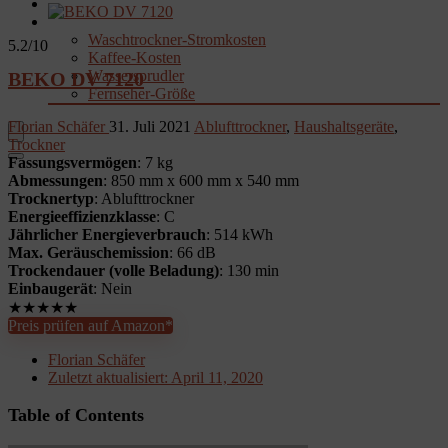
Garten
Rechner & Tools
Waschtrockner-Stromkosten
5.2
/10
Kaffee-Kosten
Wassersprudler
BEKO DV 7120
Fernseher-Größe
Florian Schäfer
31. Juli 2021
Ablufttrockner
,
Haushaltsgeräte
,
Trockner
Fassungsvermögen
: 7 kg
Abmessungen
: 850 mm x 600 mm x 540 mm
Trocknertyp
: Ablufttrockner
Energieeffizienzklasse
: C
Jährlicher Energieverbrauch
: 514 kWh
Max. Geräuschemission
: 66 dB
Trockendauer (volle Beladung)
: 130 min
Einbaugerät
: Nein
★
★
★
★
★
Preis prüfen auf Amazon*
Florian Schäfer
Zuletzt aktualisiert:
April 11, 2020
Table of Contents