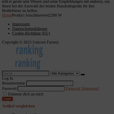
teilt er gerne sein Wissen und seine Empfehlungen mit anderen, um
ihnen bei der Auswahl des besten Haushaltsgeräts für ihre
Bedürfnisse zu helfen.
Home
Product Anschlusswert
2200 W
Impressum
Datenschutzerklärung
Cookie-Richtlinie (EU)
Copyright © 2023 Unicorn Factory
Search
for:
Log In
Benutzername
Passwort
Passwort Vergessen?
Erinnere dich an mich
Login
Artikel vergleichen