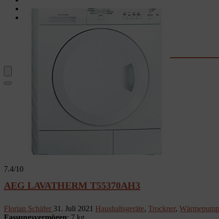
Garten
Rechner & Tools
Waschtrockner-Stromkosten
Kaffee-Kosten
Wassersprudler
Fernseher-Größe
7.4
/10
AEG LAVATHERM T55370AH3
Florian Schäfer
31. Juli 2021
Haushaltsgeräte
,
Trockner
,
Wärmepumpe
Fassungsvermögen
: 7 kg