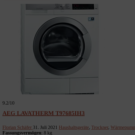
9.2
/10
AEG LAVATHERM T97685IH3
Florian Schäfer
31. Juli 2021
Haushaltsgeräte
,
Trockner
,
Wärmepumpe
Fassungsvermögen
: 8 kg