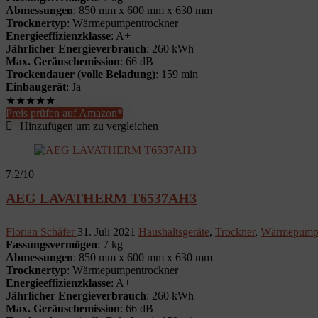
Abmessungen
: 850 mm x 600 mm x 630 mm
Trocknertyp
: Wärmepumpentrockner
Energieeffizienzklasse
: A+
Jährlicher Energieverbrauch
: 260 kWh
Max. Geräuschemission
: 66 dB
Trockendauer (volle Beladung)
: 159 min
Einbaugerät
: Ja
★
★
★
★
★
Preis prüfen auf Amazon*
Hinzufügen um zu vergleichen
7.2
/10
AEG LAVATHERM T6537AH3
Florian Schäfer
31. Juli 2021
Haushaltsgeräte
,
Trockner
,
Wärmepumpe
Fassungsvermögen
: 7 kg
Abmessungen
: 850 mm x 600 mm x 630 mm
Trocknertyp
: Wärmepumpentrockner
Energieeffizienzklasse
: A+
Jährlicher Energieverbrauch
: 260 kWh
Max. Geräuschemission
: 66 dB