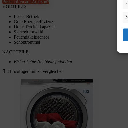
Preis prüfen auf Amazon*
S
VORTEILE:
Leiser Betrieb
M
Gute Energieeffizienz
Hohe Trockenkapazität
Startzeitvorwahl
Feuchtigkeitssensor
Schontrommel
NACHTEILE:
Bisher keine Nachteile gefunden
Hinzufügen um zu vergleichen