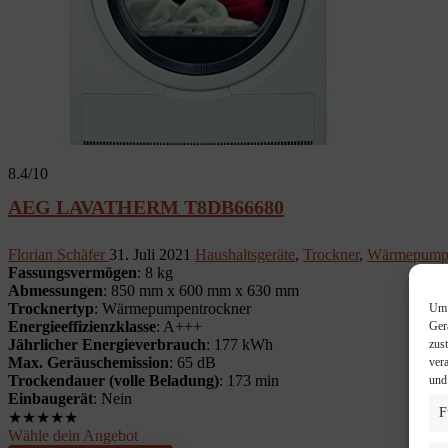
8.4
/10
AEG LAVATHERM T8DB66680
Florian Schäfer
31. Juli 2021
Haushaltsgeräte
,
Trockner
,
Wärmepumpe
Fassungsvermögen
: 8 kg
Abmessungen
: 850 mm x 600 mm x 630 mm
Trocknertyp
: Wärmepumpentrockner
Um 
Energieeffizienzklasse
: A+++
Ger
Jährlicher Energieverbrauch
: 177 kWh
zus
Max. Geräuschemission
: 65 dB
ver
Trockendauer (volle Beladung)
: 173 min
und
Einbaugerät
: Nein
F
★
★
★
★
★
Wähle dein Angebot