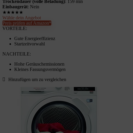
Trockendauer (volle Beladung)
: 159 min
Einbaugerät
: Nein
★
★
★
★
★
Wähle dein Angebot
Preis prüfen auf Amazon*
VORTEILE:
Gute Energieeffizienz
Startzeitvorwahl
NACHTEILE:
Hohe Geräuschemissionen
Kleines Fassungsvermögen
Hinzufügen um zu vergleichen