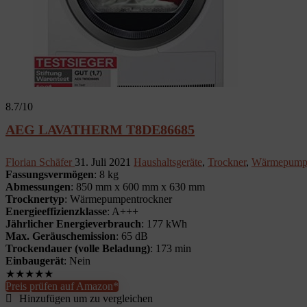
8.7
/10
AEG LAVATHERM T8DE86685
Florian Schäfer
31. Juli 2021
Haushaltsgeräte
,
Trockner
,
Wärmepumpe
Fassungsvermögen
: 8 kg
Abmessungen
: 850 mm x 600 mm x 630 mm
Trocknertyp
: Wärmepumpentrockner
Energieeffizienzklasse
: A+++
Jährlicher Energieverbrauch
: 177 kWh
Max. Geräuschemission
: 65 dB
Trockendauer (volle Beladung)
: 173 min
Einbaugerät
: Nein
★
★
★
★
★
Preis prüfen auf Amazon*
Hinzufügen um zu vergleichen