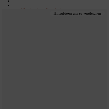
Garten
Rechner & Tools
Waschtrockner-Stromkosten
Hinzufügen um zu vergleichen
Kaffee-Kosten
Wassersprudler
Fernseher-Größe