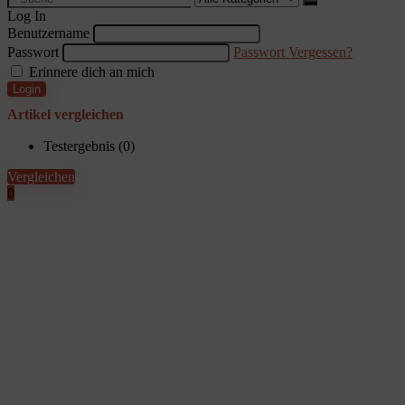
for:
Log In
Benutzername
Passwort
Passwort Vergessen?
Erinnere dich an mich
Login
Artikel vergleichen
Testergebnis (
0
)
Vergleichen
0