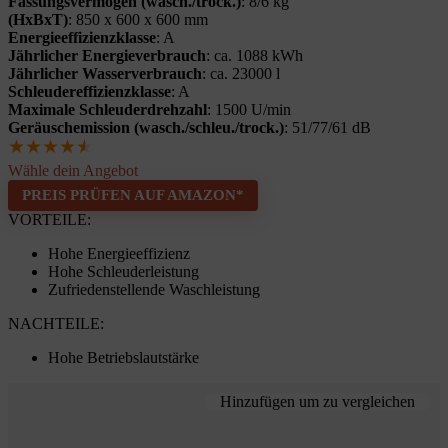
Fassungsvermögen (wasch./trock.)
: 8/6 kg
(HxBxT)
: 850 x 600 x 600 mm
Energieeffizienzklasse
: A
Jährlicher Energieverbrauch
: ca. 1088 kWh
Jährlicher Wasserverbrauch
: ca. 23000 l
Schleudereffizienzklasse
: A
Maximale Schleuderdrehzahl
: 1500 U/min
Geräuschemission (wasch./schleu./trock.)
: 51/77/61 dB
★
★
★
★
★
Wähle dein Angebot
PREIS PRÜFEN AUF AMAZON*
VORTEILE:
Hohe Energieeffizienz
Hohe Schleuderleistung
Zufriedenstellende Waschleistung
NACHTEILE:
Hohe Betriebslautstärke
Hinzufügen um zu vergleichen