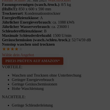
Florian Schäfer
31. Juli 2021
Waschtrockner
Fassungsvermögen (wasch./trock.)
: 8/5 kg
(HxBxT)
: 850 x 600 x 590 mm
Trocknerart
: Kondensationstrockner
Energieeffizienzklasse
: A
Jährlicher Energieverbrauch
: ca. 1088 kWh
Jährlicher Wasserverbrauch
: ca. 23600 l
Schleudereffizienzklasse
: B
Maximale Schleuderdrehzahl
: 1500 U/min
Geräuschemission (wasch./schleu./trock.)
: 52/74/59 dB
Nonstop waschen und trocknen
★
★
★
★
★
Wähle dein Angebot
PREIS PRÜFEN AUF AMAZON*
VORTEILE:
Waschen und Trocknen ohne Unterbrechung
Geringer Energieverbrauch
Geringe Geräuschemissionen
Hohe Waschleistung
NACHTEILE:
Geringe Schleuderleistung