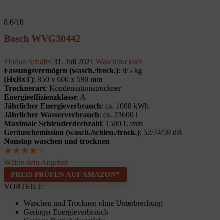
8.6
/10
Bosch WVG30442
Florian Schäfer
31. Juli 2021
Waschtrockner
Fassungsvermögen (wasch./trock.)
: 8/5 kg
(HxBxT)
: 850 x 600 x 590 mm
Trocknerart
: Kondensationstrockner
Energieeffizienzklasse
: A
Jährlicher Energieverbrauch
: ca. 1088 kWh
Jährlicher Wasserverbrauch
: ca. 23600 l
Maximale Schleuderdrehzahl
: 1500 U/min
Geräuschemission (wasch./schleu./trock.)
: 52/74/59 dB
Nonstop waschen und trocknen
★
★
★
★
★
Wähle dein Angebot
PREIS PRÜFEN AUF AMAZON*
VORTEILE:
Waschen und Trocknen ohne Unterbrechung
Geringer Energieverbrauch