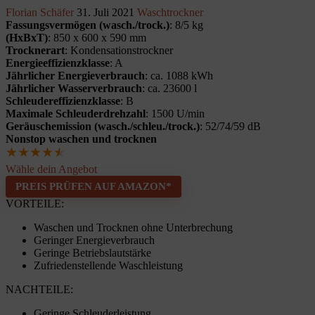
Florian Schäfer
31. Juli 2021
Waschtrockner
Fassungsvermögen (wasch./trock.)
: 8/5 kg
(HxBxT)
: 850 x 600 x 590 mm
Trocknerart
: Kondensationstrockner
Energieeffizienzklasse
: A
Jährlicher Energieverbrauch
: ca. 1088 kWh
Jährlicher Wasserverbrauch
: ca. 23600 l
Schleudereffizienzklasse
: B
Maximale Schleuderdrehzahl
: 1500 U/min
Geräuschemission (wasch./schleu./trock.)
: 52/74/59 dB
Nonstop waschen und trocknen
★
★
★
★
★
Wähle dein Angebot
PREIS PRÜFEN AUF AMAZON*
VORTEILE:
Waschen und Trocknen ohne Unterbrechung
Geringer Energieverbrauch
Geringe Betriebslautstärke
Zufriedenstellende Waschleistung
NACHTEILE:
Geringe Schleuderleistung