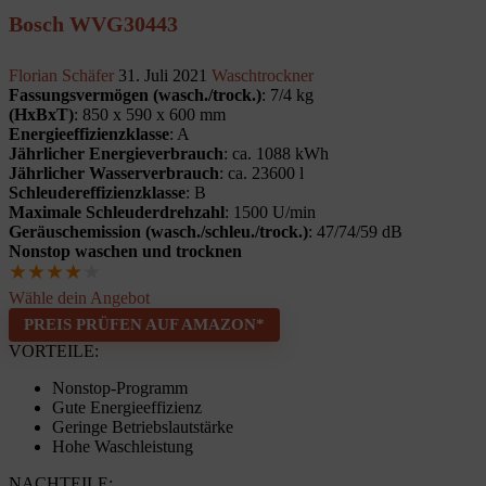
Bosch WVG30443
Florian Schäfer
31. Juli 2021
Waschtrockner
Fassungsvermögen (wasch./trock.)
: 7/4 kg
(HxBxT)
: 850 x 590 x 600 mm
Energieeffizienzklasse
: A
Jährlicher Energieverbrauch
: ca. 1088 kWh
Jährlicher Wasserverbrauch
: ca. 23600 l
Schleudereffizienzklasse
: B
Maximale Schleuderdrehzahl
: 1500 U/min
Geräuschemission (wasch./schleu./trock.)
: 47/74/59 dB
Nonstop waschen und trocknen
★
★
★
★
★
Wähle dein Angebot
PREIS PRÜFEN AUF AMAZON*
VORTEILE:
Nonstop-Programm
Gute Energieeffizienz
Geringe Betriebslautstärke
Hohe Waschleistung
NACHTEILE: