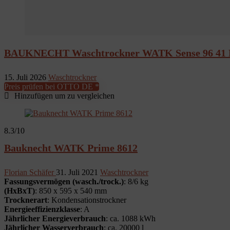
BAUKNECHT Waschtrockner WATK Sense 96 41
15. Juli 2026
Waschtrockner
Preis prüfen bei OTTO DE *
Hinzufügen um zu vergleichen
8.3
/10
Bauknecht WATK Prime 8612
Florian Schäfer
31. Juli 2021
Waschtrockner
Fassungsvermögen (wasch./trock.)
: 8/6 kg
(HxBxT)
: 850 x 595 x 540 mm
Trocknerart
: Kondensationstrockner
Energieeffizienzklasse
: A
Jährlicher Energieverbrauch
: ca. 1088 kWh
Jährlicher Wasserverbrauch
: ca. 20000 l