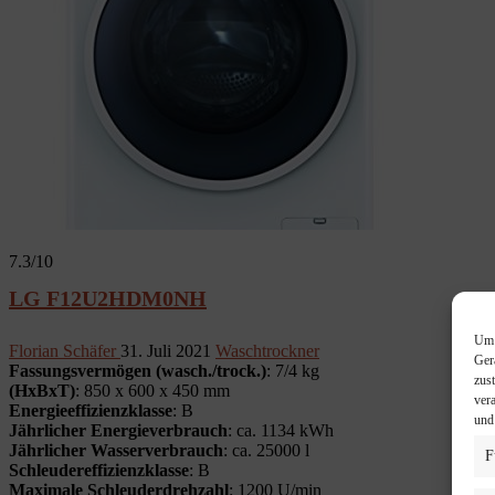
7.3
/10
LG F12U2HDM0NH
Um 
Florian Schäfer
31. Juli 2021
Waschtrockner
Ger
Fassungsvermögen (wasch./trock.)
: 7/4 kg
zus
(HxBxT)
: 850 x 600 x 450 mm
ver
Energieeffizienzklasse
: B
und
Jährlicher Energieverbrauch
: ca. 1134 kWh
Jährlicher Wasserverbrauch
: ca. 25000 l
F
Schleudereffizienzklasse
: B
Maximale Schleuderdrehzahl
: 1200 U/min