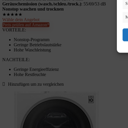
S
Geräuschemission (wasch./schleu./trock.)
: 55/69/53 dB
Nonstop waschen und trocknen
★
★
★
★
★
M
Wähle dein Angebot
Preis prüfen auf Amazon*
VORTEILE:
Nonstop-Programm
Geringe Betriebslautstärke
Hohe Waschleistung
NACHTEILE:
Geringe Energieeffizienz
Hohe Restfeuchte
Hinzufügen um zu vergleichen