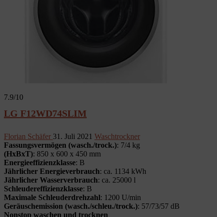
7.9
/10
LG F12WD74SLIM
Florian Schäfer
31. Juli 2021
Waschtrockner
Fassungsvermögen (wasch./trock.)
: 7/4 kg
(HxBxT)
: 850 x 600 x 450 mm
Energieeffizienzklasse
: B
Jährlicher Energieverbrauch
: ca. 1134 kWh
Jährlicher Wasserverbrauch
: ca. 25000 l
Schleudereffizienzklasse
: B
Maximale Schleuderdrehzahl
: 1200 U/min
Geräuschemission (wasch./schleu./trock.)
: 57/73/57 dB
Nonstop waschen und trocknen