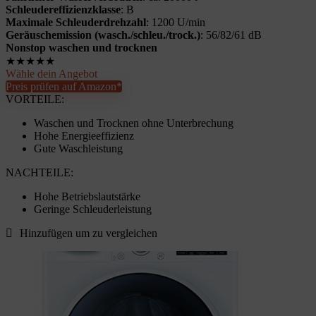
Schleudereffizienzklasse
: B
Maximale Schleuderdrehzahl
: 1200 U/min
Geräuschemission (wasch./schleu./trock.)
: 56/82/61 dB
Nonstop waschen und trocknen
★
★
★
★
★
Wähle dein Angebot
Preis prüfen auf Amazon*
VORTEILE:
Waschen und Trocknen ohne Unterbrechung
Hohe Energieeffizienz
Gute Waschleistung
NACHTEILE:
Hohe Betriebslautstärke
Geringe Schleuderleistung
Hinzufügen um zu vergleichen