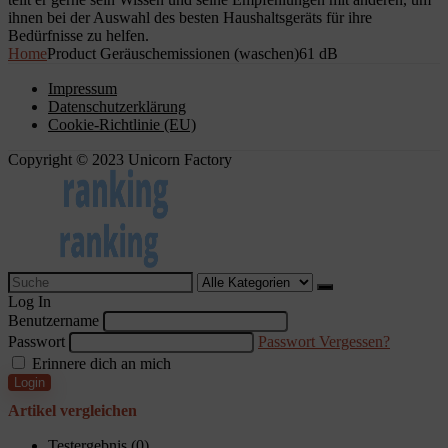
ihnen bei der Auswahl des besten Haushaltsgeräts für ihre
Bedürfnisse zu helfen.
Home
Product Geräuschemissionen (waschen)
61 dB
Impressum
Datenschutzerklärung
Cookie-Richtlinie (EU)
Copyright © 2023 Unicorn Factory
Search
for:
Log In
Benutzername
Passwort
Passwort Vergessen?
Erinnere dich an mich
Login
Artikel vergleichen
Testergebnis (
0
)