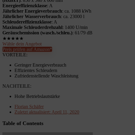
(HxBxT)
: 850 x 540 x 600 mm
Energieeffizienzklasse
: A
Jährlicher Energieverbrauch
: ca. 1088 kWh
Jährlicher Wasserverbrauch
: ca. 23000 l
Schleudereffizienzklasse
: A
Maximale Schleuderdrehzahl
: 1400 U/min
Geräuschemission (wasch./schleu.)
: 61/79 dB
★
★
★
★
★
Wähle dein Angebot
Preis prüfen auf Amazon*
VORTEILE:
Geringer Energieverbrauch
Effizientes Schleudern
Zufriedenstellende Waschleistung
NACHTEILE:
Hohe Betriebslautstärke
Florian Schäfer
Zuletzt aktualisiert:
April 11, 2020
Table of Contents