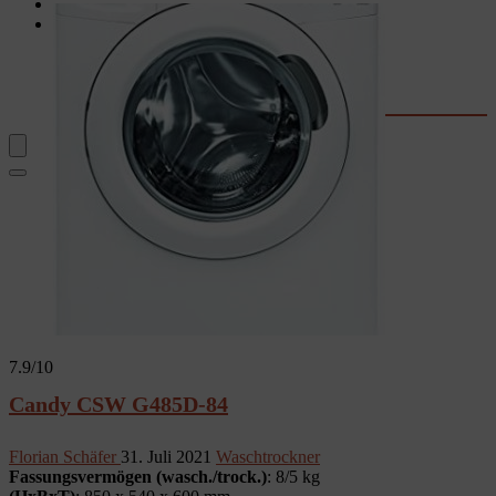
Garten
Rechner & Tools
Waschtrockner-Stromkosten
Kaffee-Kosten
Wassersprudler
Fernseher-Größe
7.9
/10
Candy CSW G485D-84
Florian Schäfer
31. Juli 2021
Waschtrockner
Fassungsvermögen (wasch./trock.)
: 8/5 kg