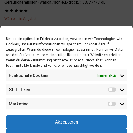
Geräuschemission (wasch./schleu./trock.)
: 58/77/77 dB
★
★
★
★
★
Wähle dein Angebot
PREIS PRÜFEN AUF AMAZON*
Um dir ein optimales Erlebnis zu bieten, verwenden wir Technologien wie
Cookies, um Geräteinformationen zu speichern und/oder darauf
zuzugreifen. Wenn du diesen Technologien zustimmst, können wir Daten
VORTEILE:
wie das Surfverhalten oder eindeutige IDs auf dieser Website verarbeiten.
Florian Schäfer
Wenn du deine Zustimmung nicht erteilst oder zurückziehst, können
Zuletzt aktualisiert:
April 11, 2020
Hohe Energieeffizienz
bestimmte Merkmale und Funktionen beeinträchtigt werden.
Table of Contents
Funktionale Cookies
Immer aktiv
NACHTEILE:
Statistiken
Hohe Betriebslautstärke
Marketing
Akzeptieren