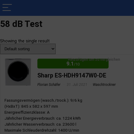
58 dB Test
Showing the single result
Hinzufügen um zu vergleichen
9.1
/10
Sharp ES-HDH9147W0-DE
Florian Schäfer
31. Juli 2021
Waschtrockner
Fassungsvermögen (wasch./trock.)
: 9/6 kg
(HxBxT)
: 845 x 582 x 597 mm
Energieeffizienzklasse
: A
Jährlicher Energieverbrauch
: ca. 1224 kWh
Jährlicher Wasserverbrauch
: ca. 23600 l
Maximale Schleuderdrehzahl
: 1400 U/min