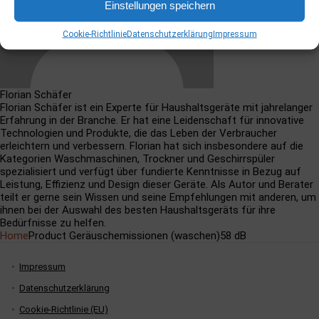
Einstellungen speichern
Cookie-Richtlinie
Datenschutzerklärung
Impressum
Florian Schäfer
Florian Schäfer ist ein Experte für Haushaltsgeräte mit jahrelanger
Erfahrung in der Branche. Er hat eine Leidenschaft für innovative
Technologien und Produkte, die das Leben der Verbraucher
erleichtern und verbessern. Florian hat sich insbesondere auf die
Kategorien Waschmaschinen, Trockner und Geschirrspüler
spezialisiert und verfügt über fundierte Kenntnisse in Bezug auf
Leistung, Effizienz und Design dieser Geräte. Als Autor und Berater
teilt er gerne sein Wissen und seine Empfehlungen mit anderen, um
ihnen bei der Auswahl des besten Haushaltsgeräts für ihre
Bedürfnisse zu helfen.
Home
Product Geräuschemissionen (waschen)
58 dB
Impressum
Datenschutzerklärung
Cookie-Richtlinie (EU)