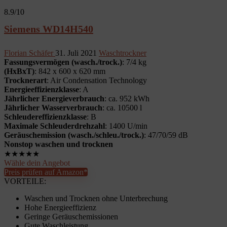
8.9
/10
Siemens WD14H540
Florian Schäfer
31. Juli 2021
Waschtrockner
Fassungsvermögen (wasch./trock.)
: 7/4 kg
(HxBxT)
: 842 x 600 x 620 mm
Trocknerart
: Air Condensation Technology
Energieeffizienzklasse
: A
Jährlicher Energieverbrauch
: ca. 952 kWh
Jährlicher Wasserverbrauch
: ca. 10500 l
Schleudereffizienzklasse
: B
Maximale Schleuderdrehzahl
: 1400 U/min
Geräuschemission (wasch./schleu./trock.)
: 47/70/59 dB
Nonstop waschen und trocknen
★
★
★
★
★
Wähle dein Angebot
Preis prüfen auf Amazon*
VORTEILE:
Waschen und Trocknen ohne Unterbrechung
Hohe Energieeffizienz
Geringe Geräuschemissionen
Gute Waschleistung