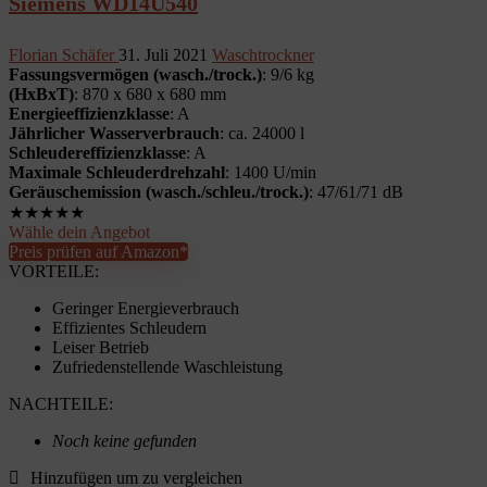
Siemens WD14U540
Florian Schäfer
31. Juli 2021
Waschtrockner
Fassungsvermögen (wasch./trock.)
: 9/6 kg
(HxBxT)
: 870 x 680 x 680 mm
Energieeffizienzklasse
: A
Jährlicher Wasserverbrauch
: ca. 24000 l
Schleudereffizienzklasse
: A
Maximale Schleuderdrehzahl
: 1400 U/min
Geräuschemission (wasch./schleu./trock.)
: 47/61/71 dB
★
★
★
★
★
Wähle dein Angebot
Preis prüfen auf Amazon*
VORTEILE:
Geringer Energieverbrauch
Effizientes Schleudern
Leiser Betrieb
Zufriedenstellende Waschleistung
NACHTEILE:
Noch keine gefunden
Hinzufügen um zu vergleichen