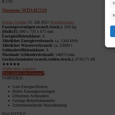
8.1
/10
S
Siemens WD14U510
M
Florian Schäfer
31. Juli 2021
Waschtrockner
Fassungsvermögen (wasch./trock.)
: 10/6 kg
(HxBxT)
: 890 x 735 x 675 mm
Energieeffizienzklasse
: A
Jährlicher Energieverbrauch
: ca. 1364 kWh
Jährlicher Wasserverbrauch
: ca. 25000 l
Schleudereffizienzklasse
: A
Maximale Schleuderdrehzahl
: 1400 U/min
Geräuschemission (wasch./schleu./trock.)
: 47/61/71 dB
★
★
★
★
★
Wähle dein Angebot
Preis prüfen auf Amazon*
VORTEILE:
Gute Energieeffizienz
Hohes Fassungsvermögen
Effizientes Schleudern
Geringe Betriebslautstärke
Zufriedenstellende Waschleistung
NACHTEILE: