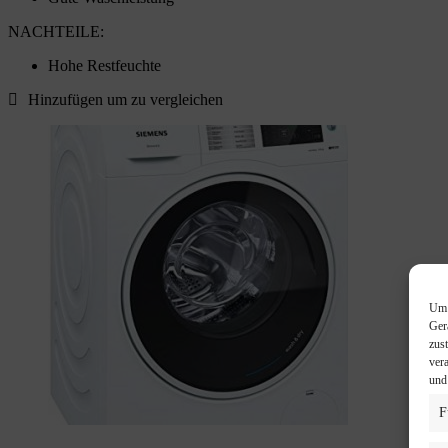
NACHTEILE:
Hohe Restfeuchte
Hinzufügen um zu vergleichen
Um 
Ger
zus
ver
und
F