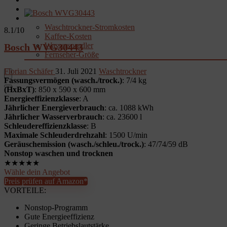
Garten
Rechner & Tools
Waschtrockner-Stromkosten
8.1
/10
Kaffee-Kosten
Wassersprudler
Bosch WVG30443
Fernseher-Größe
Florian Schäfer
31. Juli 2021
Waschtrockner
Fassungsvermögen (wasch./trock.)
: 7/4 kg
(HxBxT)
: 850 x 590 x 600 mm
Energieeffizienzklasse
: A
Jährlicher Energieverbrauch
: ca. 1088 kWh
Jährlicher Wasserverbrauch
: ca. 23600 l
Schleudereffizienzklasse
: B
Maximale Schleuderdrehzahl
: 1500 U/min
Geräuschemission (wasch./schleu./trock.)
: 47/74/59 dB
Nonstop waschen und trocknen
★
★
★
★
★
Wähle dein Angebot
Preis prüfen auf Amazon*
VORTEILE:
Nonstop-Programm
Gute Energieeffizienz
Geringe Betriebslautstärke