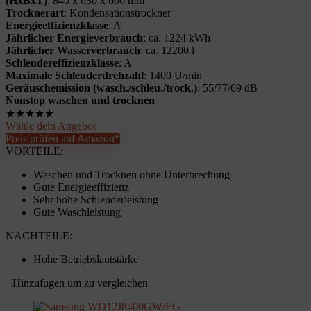
(HxBxT)
: 840 x 630 x 600 mm
Trocknerart
: Kondensationstrockner
Energieeffizienzklasse
: A
Jährlicher Energieverbrauch
: ca. 1224 kWh
Jährlicher Wasserverbrauch
: ca. 12200 l
Schleudereffizienzklasse
: A
Maximale Schleuderdrehzahl
: 1400 U/min
Geräuschemission (wasch./schleu./trock.)
: 55/77/69 dB
Nonstop waschen und trocknen
★
★
★
★
★
Wähle dein Angebot
Preis prüfen auf Amazon*
VORTEILE:
Waschen und Trocknen ohne Unterbrechung
Gute Energieeffizienz
Sehr hohe Schleuderleistung
Gute Waschleistung
NACHTEILE:
Hohe Betriebslautstärke
Hinzufügen um zu vergleichen