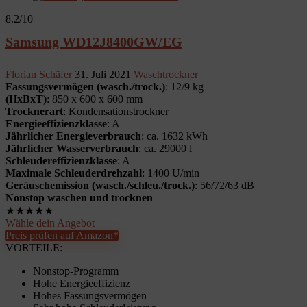
8.2
/10
Samsung WD12J8400GW/EG
Florian Schäfer
31. Juli 2021
Waschtrockner
Fassungsvermögen (wasch./trock.)
: 12/9 kg
(HxBxT)
: 850 x 600 x 600 mm
Trocknerart
: Kondensationstrockner
Energieeffizienzklasse
: A
Jährlicher Energieverbrauch
: ca. 1632 kWh
Jährlicher Wasserverbrauch
: ca. 29000 l
Schleudereffizienzklasse
: A
Maximale Schleuderdrehzahl
: 1400 U/min
Geräuschemission (wasch./schleu./trock.)
: 56/72/63 dB
Nonstop waschen und trocknen
★
★
★
★
★
Wähle dein Angebot
Preis prüfen auf Amazon*
VORTEILE:
Nonstop-Programm
Hohe Energieeffizienz
Hohes Fassungsvermögen