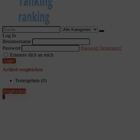
Search
for:
Log In
Benutzername
Passwort
Passwort Vergessen?
Erinnere dich an mich
Login
Artikel vergleichen
Testergebnis (
0
)
Vergleichen
0