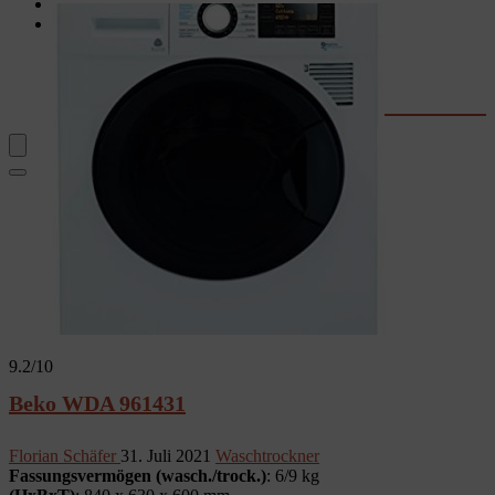
Garten
Rechner & Tools
Waschtrockner-Stromkosten
Kaffee-Kosten
Wassersprudler
Fernseher-Größe
9.2
/10
Beko WDA 961431
Florian Schäfer
31. Juli 2021
Waschtrockner
Fassungsvermögen (wasch./trock.)
: 6/9 kg