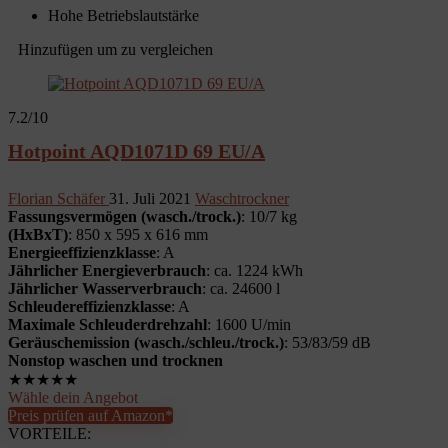
Hohe Betriebslautstärke
Hinzufügen um zu vergleichen
7.2
/10
Hotpoint AQD1071D 69 EU/A
Florian Schäfer
31. Juli 2021
Waschtrockner
Fassungsvermögen (wasch./trock.)
: 10/7 kg
(HxBxT)
: 850 x 595 x 616 mm
Energieeffizienzklasse
: A
Jährlicher Energieverbrauch
: ca. 1224 kWh
Jährlicher Wasserverbrauch
: ca. 24600 l
Schleudereffizienzklasse
: A
Maximale Schleuderdrehzahl
: 1600 U/min
Geräuschemission (wasch./schleu./trock.)
: 53/83/59 dB
Nonstop waschen und trocknen
★
★
★
★
★
Wähle dein Angebot
Preis prüfen auf Amazon*
VORTEILE: