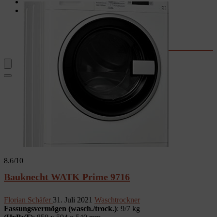
Garten
Rechner & Tools
Waschtrockner-Stromkosten
Kaffee-Kosten
Wassersprudler
Fernseher-Größe
8.6
/10
Bauknecht WATK Prime 9716
Florian Schäfer
31. Juli 2021
Waschtrockner
Fassungsvermögen (wasch./trock.)
: 9/7 kg