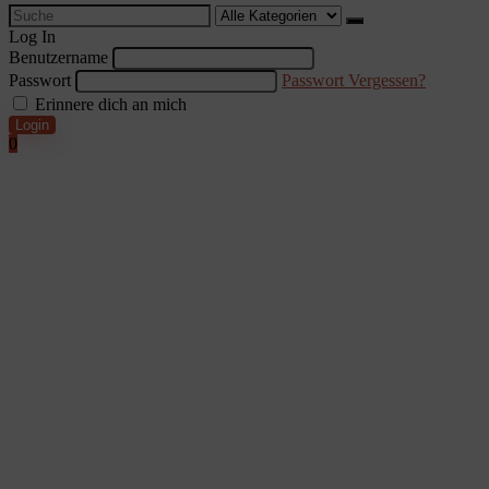
Search
for:
Log In
Benutzername
Passwort
Passwort Vergessen?
Erinnere dich an mich
Login
0