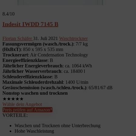
8.4
/10
Indesit IWDD 7145 B
Florian Schäfer
31. Juli 2021
Waschtrockner
Fassungsvermögen (wasch./trock.)
: 7/7 kg
(HxBxT)
: 850 x 595 x 535 mm
Trocknerart
: Air Condensation Technology
Energieeffizienzklasse
: B
Jährlicher Energieverbrauch
: ca. 1064 kWh
Jährlicher Wasserverbrauch
: ca. 18400 l
Schleudereffizienzklasse
: B
Maximale Schleuderdrehzahl
: 1400 U/min
Geräuschemission (wasch./schleu./trock.)
: 65/81/67 dB
Nonstop waschen und trocknen
★
★
★
★
★
Wähle dein Angebot
Preis prüfen auf Amazon*
VORTEILE:
Waschen und Trocknen ohne Unterbrechung
Hohe Waschleistung