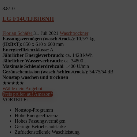
8.8
/10
LG F14U1JBH6NH
Florian Schäfer
31. Juli 2021
Waschtrockner
Fassungsvermögen (wasch./trock.)
: 10,5/7 kg
(HxBxT)
: 850 x 610 x 600 mm
Energieeffizienzklasse
: A
Jährlicher Energieverbrauch
: ca. 1428 kWh
Jährlicher Wasserverbrauch
: ca. 34800 l
Maximale Schleuderdrehzahl
: 1400 U/min
Geräuschemission (wasch./schleu./trock.)
: 54/75/54 dB
Nonstop waschen und trocknen
★
★
★
★
★
Wähle dein Angebot
Preis prüfen auf Amazon*
VORTEILE:
Nonstop-Programm
Hohe Energieeffizienz
Hohes Fassungsvermögen
Geringe Betriebslautstärke
Zufriedenstellende Waschleistung