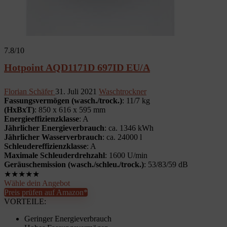
7.8
/10
Hotpoint AQD1171D 697ID EU/A
Florian Schäfer
31. Juli 2021
Waschtrockner
Fassungsvermögen (wasch./trock.)
: 11/7 kg
(HxBxT)
: 850 x 616 x 595 mm
Energieeffizienzklasse
: A
Jährlicher Energieverbrauch
: ca. 1346 kWh
Jährlicher Wasserverbrauch
: ca. 24000 l
Schleudereffizienzklasse
: A
Maximale Schleuderdrehzahl
: 1600 U/min
Geräuschemission (wasch./schleu./trock.)
: 53/83/59 dB
★
★
★
★
★
Wähle dein Angebot
Preis prüfen auf Amazon*
VORTEILE:
Geringer Energieverbrauch