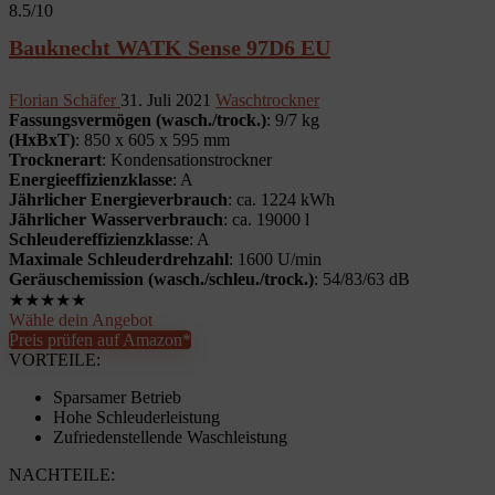
8.5
/10
Bauknecht WATK Sense 97D6 EU
Florian Schäfer
31. Juli 2021
Waschtrockner
Fassungsvermögen (wasch./trock.)
: 9/7 kg
(HxBxT)
: 850 x 605 x 595 mm
Trocknerart
: Kondensationstrockner
Energieeffizienzklasse
: A
Jährlicher Energieverbrauch
: ca. 1224 kWh
Jährlicher Wasserverbrauch
: ca. 19000 l
Schleudereffizienzklasse
: A
Maximale Schleuderdrehzahl
: 1600 U/min
Geräuschemission (wasch./schleu./trock.)
: 54/83/63 dB
★
★
★
★
★
Wähle dein Angebot
Preis prüfen auf Amazon*
VORTEILE:
Sparsamer Betrieb
Hohe Schleuderleistung
Zufriedenstellende Waschleistung
NACHTEILE: