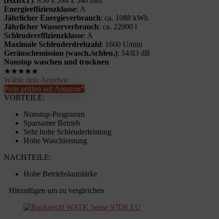
(HxBxT)
: 850 x 594 x 540 mm
Energieeffizienzklasse
: A
Jährlicher Energieverbrauch
: ca. 1088 kWh
Jährlicher Wasserverbrauch
: ca. 22000 l
Schleudereffizienzklasse
: A
Maximale Schleuderdrehzahl
: 1600 U/min
Geräuschemission (wasch./schleu.)
: 54/83 dB
Nonstop waschen und trocknen
★
★
★
★
★
Wähle dein Angebot
Preis prüfen auf Amazon*
VORTEILE:
Nonstop-Programm
Sparsamer Betrieb
Sehr hohe Schleuderleistung
Hohe Waschleistung
NACHTEILE:
Hohe Betriebslautstärke
Hinzufügen um zu vergleichen