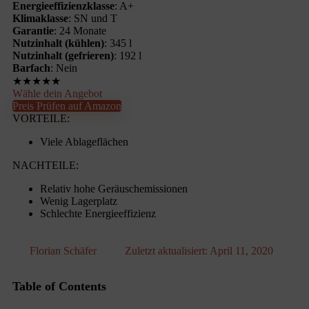
Energieeffizienzklasse
: A+
Klimaklasse
: SN und T
Garantie
: 24 Monate
Nutzinhalt (kühlen)
: 345 l
Nutzinhalt (gefrieren)
: 192 l
Barfach
: Nein
★
★
★
★
★
Wähle dein Angebot
Preis Prüfen auf Amazon
VORTEILE:
Viele Ablageflächen
NACHTEILE:
Relativ hohe Geräuschemissionen
Wenig Lagerplatz
Schlechte Energieeffizienz
Florian Schäfer
Zuletzt aktualisiert:
April 11, 2020
Table of Contents