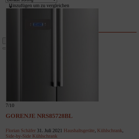
Garten
Hinzufügen um zu vergleichen
Rechner & Tools
Waschtrockner-Stromkosten
Kaffee-Kosten
Wassersprudler
Fernseher-Größe
7
/10
GORENJE NRS85728BL
Florian Schäfer
31. Juli 2021
Haushaltsgeräte
,
Kühlschrank
,
Side-by-Side Kühlschrank